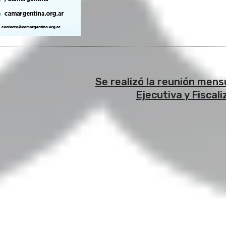
Se realizó la reunión mens
Ejecutiva y Fisca