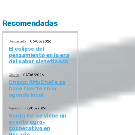
Recomendadas
Destacada
06/08/2026
El eclipse del
pensamiento en la era
del saber sintetizado
Chaco
07/08/2026
Chaco: AMuChaFe se
hace fuerte en la
agenda local
Agenda
05/08/2026
Santa Fe: se viene un
evento agro-
cooperativo en
Rosario