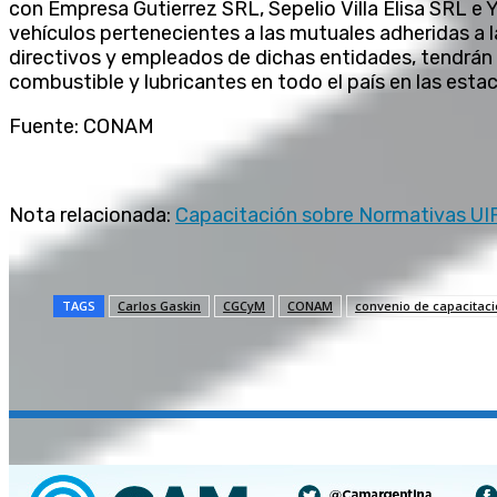
con Empresa Gutierrez SRL, Sepelio Villa Elisa SRL e Y
vehículos pertenecientes a las mutuales adheridas a 
directivos y empleados de dichas entidades, tendrá
combustible y lubricantes en todo el país en las esta
Fuente: CONAM
Nota relacionada:
Capacitación sobre Normativas UIF
TAGS
Carlos Gaskin
CGCyM
CONAM
convenio de capacitac
Compartir