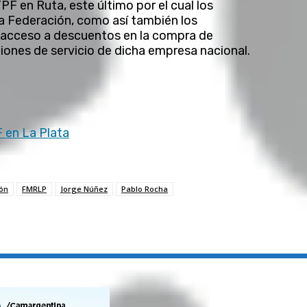
PF en Ruta, este último por el cual los
la Federación, como así también los
n acceso a descuentos en la compra de
ciones de servicio de dicha empresa nacional.
 en La Plata
ión
FMRLP
Jorge Núñez
Pablo Rocha