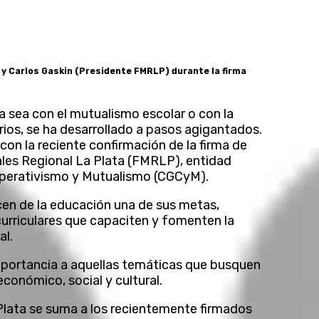
y Carlos Gaskin (Presidente FMRLP) durante la firma
a sea con el mutualismo escolar o con la
ios, se ha desarrollado a pasos agigantados.
con la reciente confirmación de la firma de
les Regional La Plata (FMRLP), entidad
operativismo y Mutualismo (CGCyM).
cen de la educación una de sus metas,
curriculares que capaciten y fomenten la
al.
importancia a aquellas temáticas que busquen
económico, social y cultural.
Plata se suma a los recientemente firmados