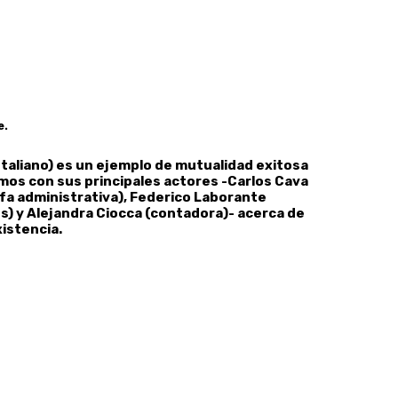
e.
Italiano) es un ejemplo de mutualidad exitosa
amos con sus principales actores -Carlos Cava
fa administrativa), Federico Laborante
s) y Alejandra Ciocca (contadora)- acerca de
xistencia.