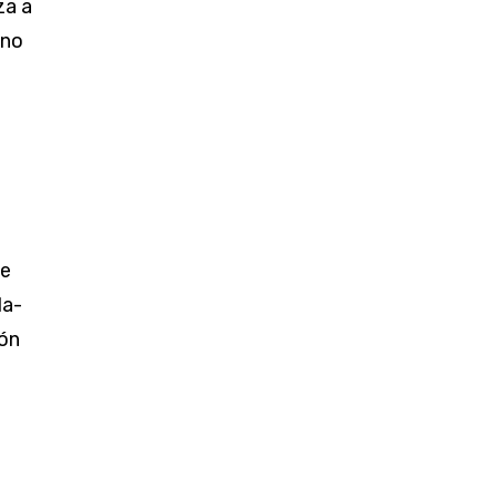
za a
uno
de
da­
ión
e