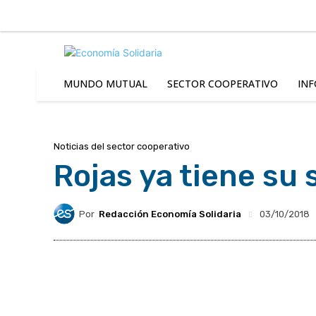
C
Sábado 8 | Agosto 2026
8.8
Buenos Aires
MUNDO MUTUAL
SECTOR COOPERATIVO
INF
Noticias del sector cooperativo
Rojas ya tiene su
Por
Redacción Economía Solidaria
03/10/2018