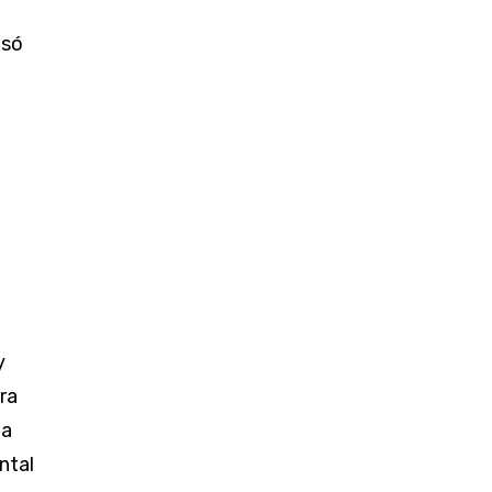
esó
y
ra
la
ntal