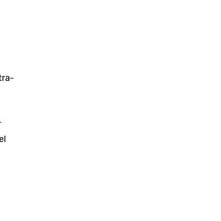
tra­
r
el