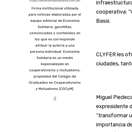
https://economiasolidaria.com.ar/
infraestructur
Firma institucional utilizada
cooperativa: “
para noticias elaboradas por el
Bassi.
equipo editorial de Economía
Solidaria, gacetillas,
comunicados y contenidos en
los que no corresponde
atribuir la autoría a una
persona individual. Economía
CLYFER les ofre
Solidaria es un medio
ciudades, tanto
especializado en
cooperativismo y mutualismo,
propiedad del Colegio de
Graduados en Cooperativismo
y Mutualismo (CGCyM).
Miguel Piedeca
expresidente d
“transformar un
importancia de