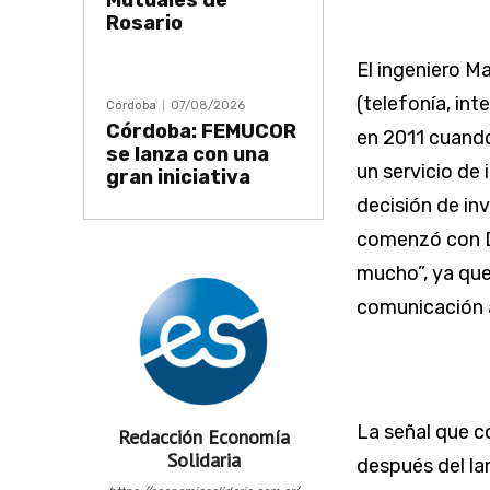
Mutuales de
Rosario
El ingeniero M
(telefonía, int
Córdoba
07/08/2026
Córdoba: FEMUCOR
en 2011 cuando
se lanza con una
un servicio de
gran iniciativa
decisión de inv
comenzó con D
mucho”, ya que 
comunicación a
La señal que c
Redacción Economía
Solidaria
después del la