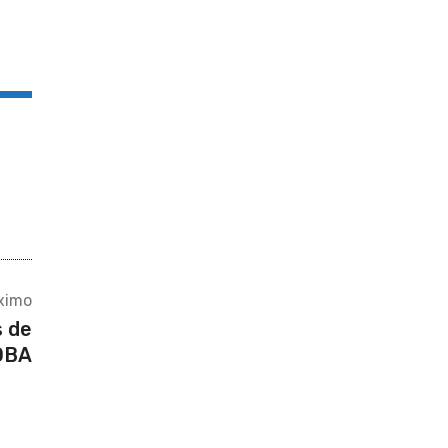
ximo
s de
COBA