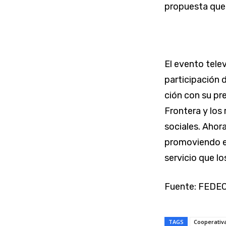
propuesta que 
El evento telev
participación d
ción con su pr
Frontera y los 
sociales. Ahor
promovien­do e
servicio que l
Fuente: FEDE
TAGS
Cooperativa