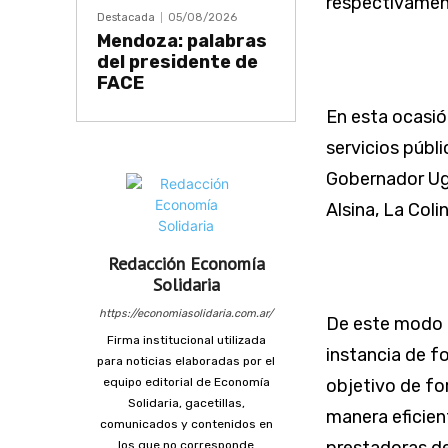
respectivamen
Destacada
05/08/2026
Mendoza: palabras
del presidente de
FACE
En esta ocasió
servicios públ
Gobernador Uga
Alsina, La Coli
Redacción Economía
Solidaria
https://economiasolidaria.com.ar/
De este modo 
Firma institucional utilizada
instancia de f
para noticias elaboradas por el
equipo editorial de Economía
objetivo de fo
Solidaria, gacetillas,
manera eficien
comunicados y contenidos en
los que no corresponde