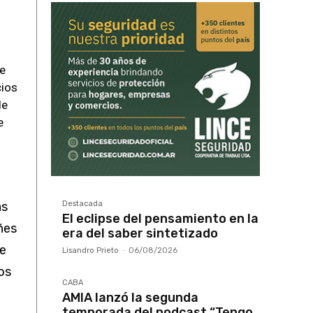
de
cios
de
e
Destacada
as
El eclipse del pensamiento en la
ñes
era del saber sintetizado
e
Lisandro Prieto
-
06/08/2026
os
CABA
AMIA lanzó la segunda
temporada del podcast “Tengo