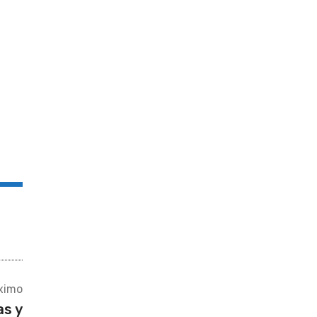
ximo
as y