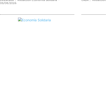
Destacada
Redacción Economía Solidaria
-
CABA
Redacción
05/08/2026
Mundo Mutual
Sector Cooperativo
Informe de gestión
Informe de gestión mutual
Informe de gestión cooperativa
Suscripción Premium
Mundo Mutual mensual
Inicio
Ingresar
Quiénes somos
Política editorial y correcciones