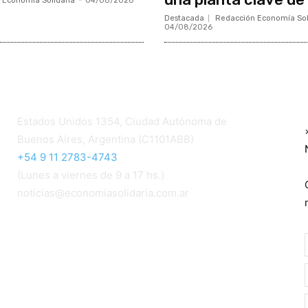
 Economía Solidaria
-
04/08/2026
Destacada
Redacción Economía Sol
04/08/2026
Contacto
Estados Unidos 1354, Ciudad Autónoma de
Buenos Aires, Argentina (C1101ABB)
+54 9 11 2783-4743
(Lunes a viernes de 9 a 17 hs.)
noticias@economiasolidaria.com.ar
Los periódicos Economía Solidaria y Mundo
Mutual son publicaciones del Colegio de
Graduados en Cooperativismo y Mutualismo
(
CGCyM
)
. Gestión editorial y comercial:
Interconexión CTL