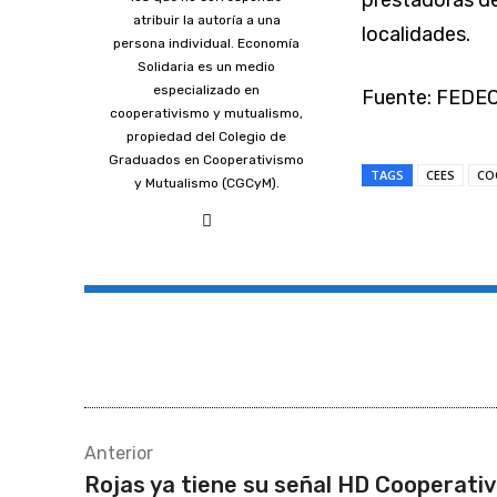
prestadoras de
atribuir la autoría a una
localidades.
persona individual. Economía
Solidaria es un medio
especializado en
Fuente: FEDE
cooperativismo y mutualismo,
propiedad del Colegio de
Graduados en Cooperativismo
TAGS
CEES
CO
y Mutualismo (CGCyM).
Compartir
Anterior
Rojas ya tiene su señal HD Cooperati