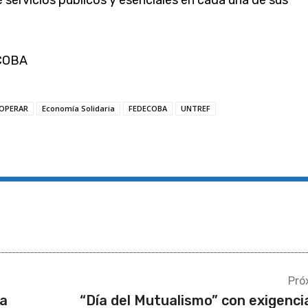
 servicios públicos y esenciales en cada una de sus
COBA
OPERAR
Economía Solidaria
FEDECOBA
UNTREF
Pró
va
“Día del Mutualismo” con exigenci