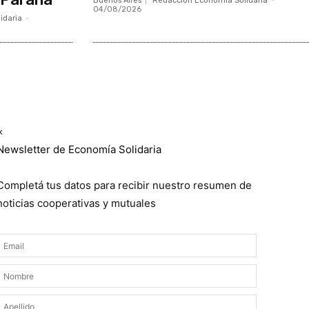
Buenos Aires
Redacción Economía Solidaria
-
04/08/2026
idaria
-
Suscribite GRATIS ↓ a nuestro
Newsletter semanal
×
Newsletter de Economía Solidaria
Completá tus datos para recibir nuestro resumen de
noticias cooperativas y mutuales