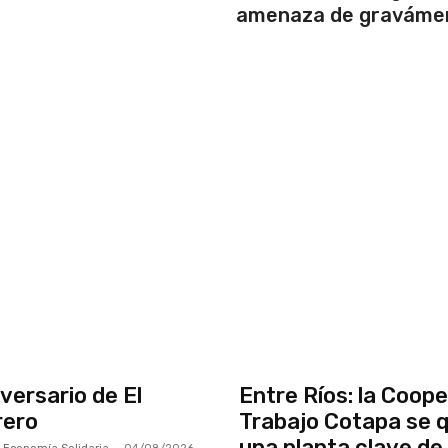
amenaza de graváme
versario de El
Entre Ríos: la Coope
rero
Trabajo Cotapa se 
una planta clave de