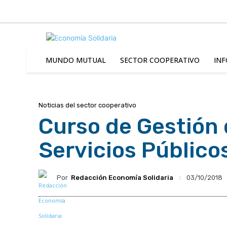
C
Viernes 7 | Agosto 2026
6.2
Buenos Aires
MUNDO MUTUAL
SECTOR COOPERATIVO
INF
Noticias del sector cooperativo
Curso de Gestión 
Servicios Públic
Por
Redacción Economía Solidaria
03/10/2018