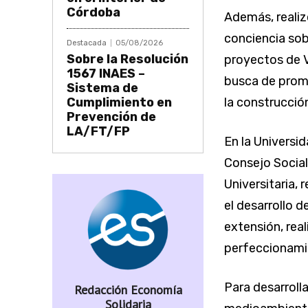
Córdoba
Además, reali
conciencia sob
Destacada
05/08/2026
Sobre la Resolución
proyectos de V
1567 INAES –
busca de promo
Sistema de
Cumplimiento en
la construcció
Prevención de
LA/FT/FP
En la Universi
Consejo Social
Universitaria,
el desarrollo d
extensión, rea
perfeccionamie
Para desarroll
Redacción Economía
Solidaria