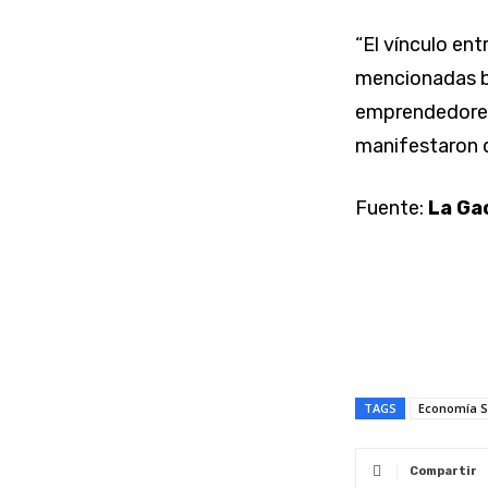
“El vínculo en
mencionadas b
emprendedores 
manifestaron 
Fuente:
La Ga
TAGS
Economía S
Compartir