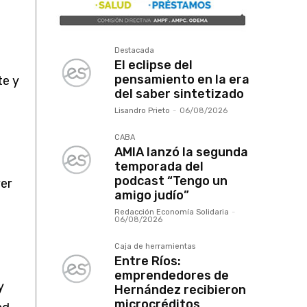
Destacada
El eclipse del
pensamiento en la era
te y
del saber sintetizado
Lisandro Prieto
-
06/08/2026
CABA
AMIA lanzó la segunda
temporada del
podcast “Tengo un
er
amigo judío”
Redacción Economía Solidaria
-
06/08/2026
Caja de herramientas
Entre Ríos:
emprendedores de
y
Hernández recibieron
microcréditos