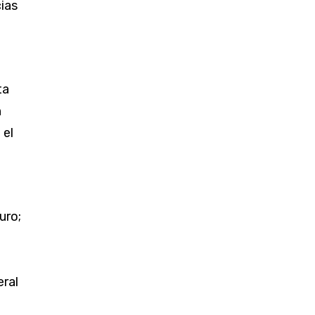
cias
ta
n
 el
uro;
eral