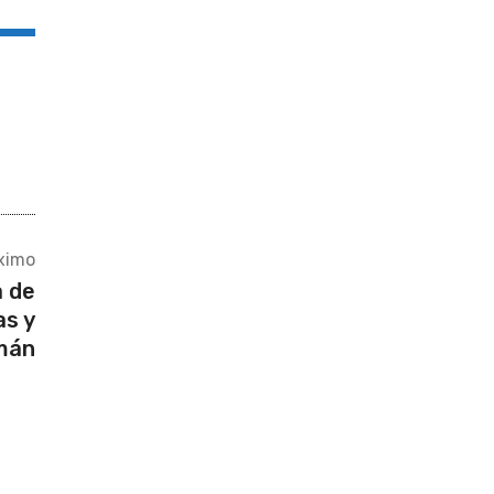
ximo
a de
as y
mán