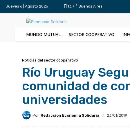
C
Jueves 6 | Agosto 2026
13.7
Buenos Aires
MUNDO MUTUAL
SECTOR COOPERATIVO
INF
Noticias del sector cooperativo
Río Uruguay Segu
comunidad de con
universidades
Por
Redacción Economía Solidaria
23/01/2019