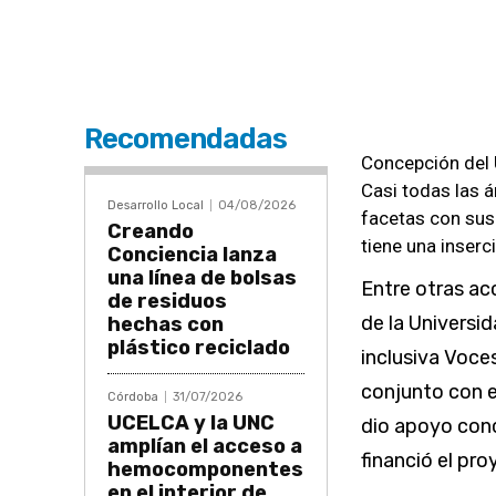
Recomendadas
Concepción del 
Casi todas las 
Desarrollo Local
04/08/2026
facetas con sus
Creando
tiene una inserc
Conciencia lanza
una línea de bolsas
Entre otras ac
de residuos
de la Universi
hechas con
plástico reciclado
inclusiva Voce
conjunto con 
Córdoba
31/07/2026
UCELCA y la UNC
dio apoyo concr
amplían el acceso a
financió el pr
hemocomponentes
en el interior de