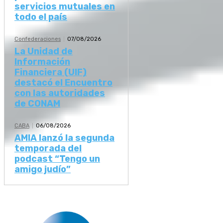
servicios mutuales en
todo el país
Confederaciones
07/08/2026
La Unidad de
Información
Financiera (UIF)
destacó el Encuentro
con las autoridades
de CONAM
CABA
06/08/2026
AMIA lanzó la segunda
temporada del
podcast “Tengo un
amigo judío”