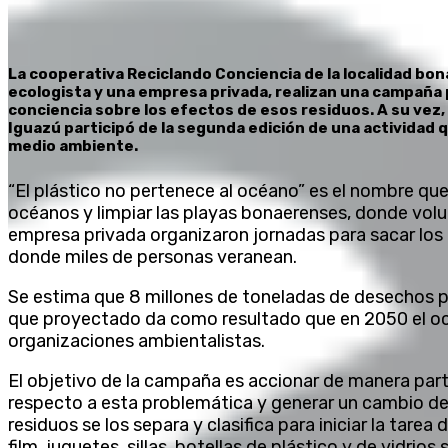
La cooperativa Reciclando Conciencia de la localidad bo
ecologista y una empresa privada, realizan una campaña p
conciencia sobre los efectos de esos residuos. A su vez,
Iguazú participó de la segunda edición de una actividad q
medio ambiente.
“El plástico no pertenece al océano” es el nombre qu
océanos y limpiar las playas bonaerenses, donde volun
empresa privada organizaron jornadas para sacar los r
donde miles de personas veranean.
Se estima que 8 millones de toneladas de desechos pl
que proyectado da como resultado que en 2050 el oc
organizaciones ambientalistas.
El objetivo de la campaña es accionar de manera parti
respecto a esta problemática y generar un cambio de 
residuos se los separa y clasifica para iniciar la tarea 
film, juguetes, sillas, botellas de plástico y de vidrio