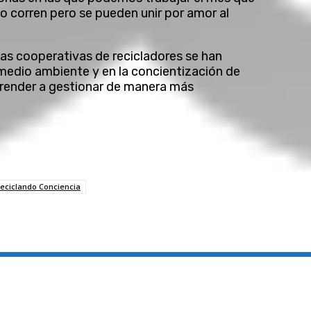
no corren pero se pueden unir por amor al
las cooperativas de recicladores se han
 medio ambiente y en la concientización de
prender a gestionar de manera más
eciclando Conciencia