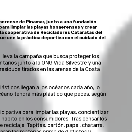
naerense de Pinamar, junto a una fundación
ara limpiar las playas bonaerenses y crear
 la cooperativa de Recicladores Cataratas del
ue une la práctica deportiva con el cuidado del
e lleva la campaña que busca proteger los
tarios junto a la ONG Vida Silvestre y una
esiduos tirados en las arenas de la Costa
ásticos llegan a los océanos cada año, lo
éano tendrá más plástico que peces, según
cipativa para limpiar las playas, concientizar
hábito en los consumidores. Tras censar los
de reciclaje. Tapitas, cartón, papel, chatarra,
s serán las materias prima de distintos y