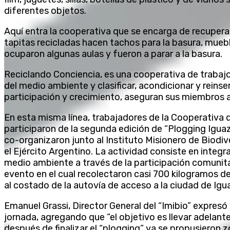
diferentes objetos.
Aquí entra la cooperativa que se encarga de recuperar 
tapitas recicladas hacen tachos para la basura, mueble
ocuparon algunas aulas y fueron a parar a la basura.
Reciclando Conciencia, es una cooperativa de trabajo
del medio ambiente y clasificar, acondicionar y reinse
participación y crecimiento, aseguran sus miembros a
En esta misma línea, trabajadores de la Cooperativa 
participaron de la segunda edición de “Plogging Igu
co-organizaron junto al Instituto Misionero de Biodive
el Ejército Argentino. La actividad consiste en integr
medio ambiente a través de la participación comunita
evento en el cual recolectaron casi 700 kilogramos de
al costado de la autovía de acceso a la ciudad de Igu
Emanuel Grassi, Director General del “Imibio” expresó 
jornada, agregando que “el objetivo es llevar adelan
después de finalizar el “plogging” ya se propusieron