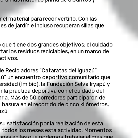
el material para reconvertirlo. Con las
s de jardín e incluso recuperan sillas que
 que tiene dos grandes objetivos: el cuidado
rtar los residuos reciclables, en un marco de
ctivos.
de Recicladores “Cataratas del Iguazú”
azú” un encuentro deportivo comunitario que
rsidad (Imibio), la Fundación Selva Iryapú y
ar la práctica deportiva con el cuidado del
ria. Más de 50 corredores participaron del
 basura en el recorrido de cinco kilómetros,
azú.
su satisfacción por la realización de esta
te todos los meses esta actividad. Momentos
 zonas en las que podemos trabajar el mes que