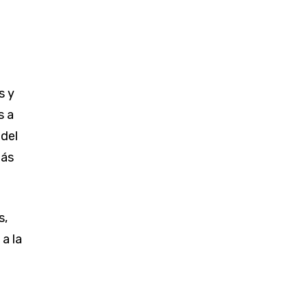
s y
s a
 del
más
s,
a la