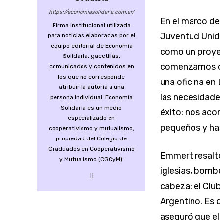
https://economiasolidaria.com.ar/
En el marco de
Firma institucional utilizada
Juventud Unida
para noticias elaboradas por el
equipo editorial de Economía
como un proyec
Solidaria, gacetillas,
comenzamos do
comunicados y contenidos en
los que no corresponde
una oficina en
atribuir la autoría a una
las necesidade
persona individual. Economía
Solidaria es un medio
éxito: nos aco
especializado en
pequeños y has
cooperativismo y mutualismo,
propiedad del Colegio de
Graduados en Cooperativismo
Emmert resaltó
y Mutualismo (CGCyM).
iglesias, bomb
cabeza: el Clu
Argentino. Es 
aseguró que el