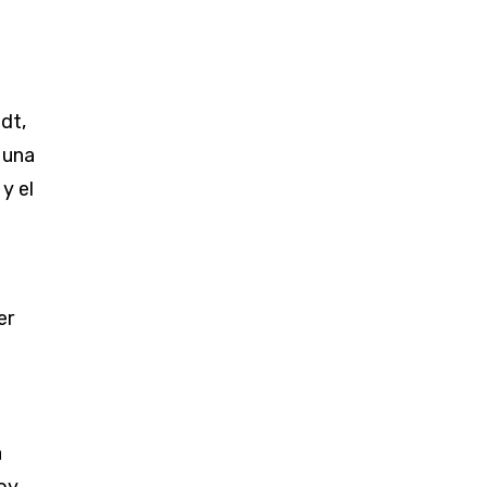
dt,
 una
y el
er
a