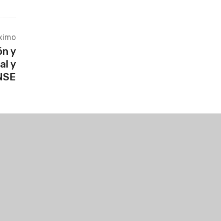
ximo
ón y
al y
UNSE