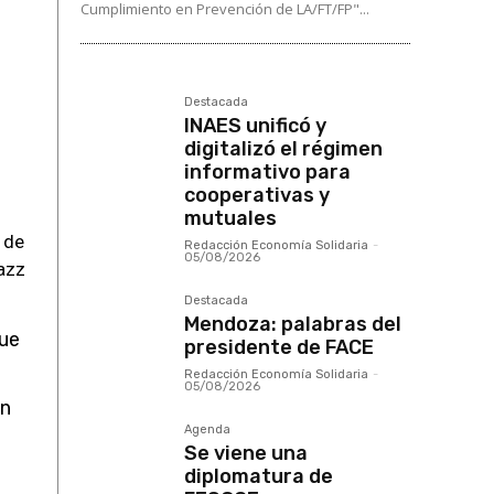
Cumplimiento en Prevención de LA/FT/FP"...
Destacada
INAES unificó y
digitalizó el régimen
informativo para
cooperativas y
mutuales
 de
Redacción Economía Solidaria
-
05/08/2026
azz
Destacada
Mendoza: palabras del
ue
presidente de FACE
Redacción Economía Solidaria
-
05/08/2026
an
Agenda
Se viene una
diplomatura de