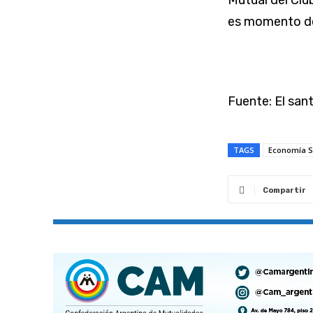
Mutual del Clu
es momento de 
Fuente: El san
TAGS
Economía S
Compartir