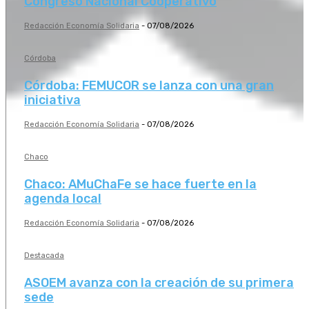
Congreso Nacional Cooperativo
Redacción Economía Solidaria
-
07/08/2026
Córdoba
Córdoba: FEMUCOR se lanza con una gran
iniciativa
Redacción Economía Solidaria
-
07/08/2026
Chaco
Chaco: AMuChaFe se hace fuerte en la
agenda local
Redacción Economía Solidaria
-
07/08/2026
Destacada
ASOEM avanza con la creación de su primera
sede