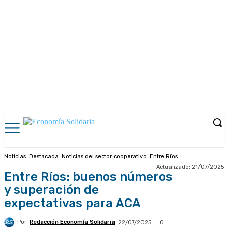
Noticias
Destacada
Noticias del sector cooperativo
Entre Ríos
Actualizado:
21/07/2025
Entre Ríos: buenos números
y superación de
expectativas para ACA
Por
Redacción Economía Solidaria
22/07/2025
0