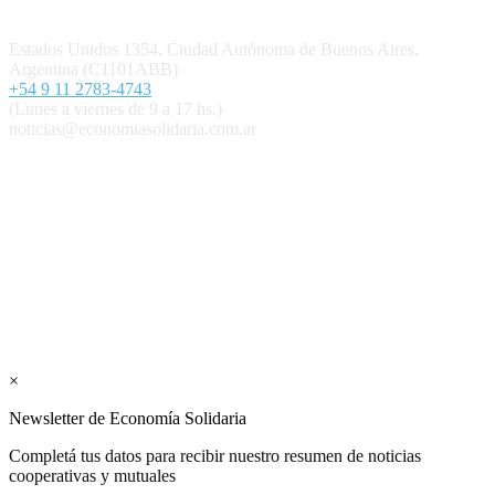
Contacto
Estados Unidos 1354, Ciudad Autónoma de Buenos Aires,
Argentina (C1101ABB)
+54 9 11 2783-4743
(Lunes a viernes de 9 a 17 hs.)
noticias@economiasolidaria.com.ar
Los periódicos Economía Solidaria y Mundo Mutual son
publicaciones del Colegio de Graduados en Cooperativismo y
Mutualismo
(
CGCyM
)
. Gestión editorial y comercial:
Interconexión CTL
Suscribite GRATIS ↓ a nuestro
Newsletter semanal
×
Newsletter de Economía Solidaria
Completá tus datos para recibir nuestro resumen de noticias
cooperativas y mutuales