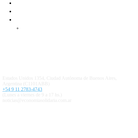
Suscripción Premium
Mundo Mutual mensual
Inicio
Ingresar
Quiénes somos
Política editorial y correcciones
Contacto
Estados Unidos 1354, Ciudad Autónoma de Buenos Aires,
Argentina (C1101ABB)
+54 9 11 2783-4743
(Lunes a viernes de 9 a 17 hs.)
noticias@economiasolidaria.com.ar
Los periódicos Economía Solidaria y Mundo Mutual son
publicaciones del Colegio de Graduados en Cooperativismo y
Mutualismo
(
CGCyM
)
. Gestión editorial y comercial:
Interconexión CTL