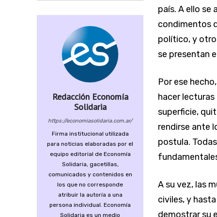
país. A ello se
condimentos qu
político, y ot
se presentan e
Por ese hecho,
Redacción Economía
hacer lecturas
Solidaria
superficie, quit
https://economiasolidaria.com.ar/
rendirse ante l
Firma institucional utilizada
postula. Todas 
para noticias elaboradas por el
equipo editorial de Economía
fundamentales
Solidaria, gacetillas,
comunicados y contenidos en
A su vez, las m
los que no corresponde
atribuir la autoría a una
civiles, y hast
persona individual. Economía
demostrar su e
Solidaria es un medio