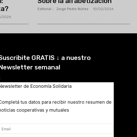
l:
Sobre la alfabetización
za?
Editorial
Jorge Pedro Núñez
-
10/02/2026
5/2026
Suscribite GRATIS ↓ a nuestro
Newsletter semanal
×
Newsletter de Economía Solidaria
Completá tus datos para recibir nuestro resumen de
noticias cooperativas y mutuales