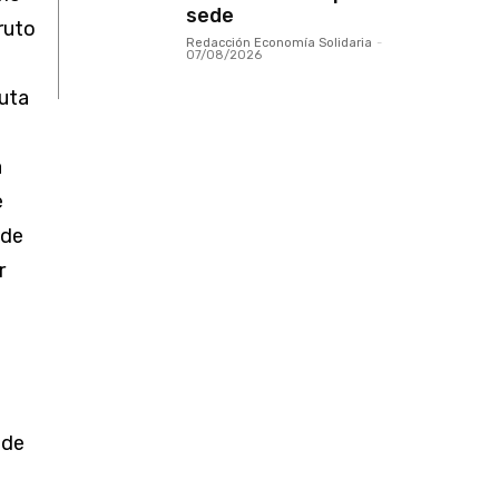
sede
ruto
Redacción Economía Solidaria
-
07/08/2026
uta
a
e
 de
r
 de