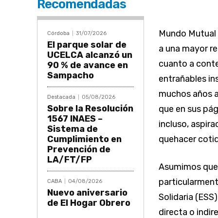
Recomendadas
Mundo Mutual i
Córdoba
31/07/2026
El parque solar de
a una mayor re
UCELCA alcanzó un
cuanto a cont
90 % de avance en
Sampacho
entrañables i
muchos años a
Destacada
05/08/2026
Sobre la Resolución
que en sus pág
1567 INAES –
incluso, aspira
Sistema de
Cumplimiento en
quehacer cotid
Prevención de
LA/FT/FP
Asumimos que 
particularment
CABA
04/08/2026
Nuevo aniversario
Solidaria (ESS
de El Hogar Obrero
directa o indi