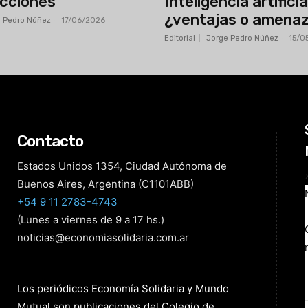
cciones
Inteligencia artificia
¿ventajas o amena
 Pedro Núñez
-
17/06/2026
Editorial
Jorge Pedro Núñez
-
15/0
Contacto
Estados Unidos 1354, Ciudad Autónoma de
Buenos Aires, Argentina (C1101ABB)
+54 9 11 2783-4743
(Lunes a viernes de 9 a 17 hs.)
noticias@economiasolidaria.com.ar
Los periódicos Economía Solidaria y Mundo
Mutual son publicaciones del Colegio de