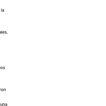
 la
ales,
ros
ron
 una