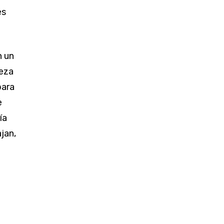
es
n un
leza
para
e
ía
jan,