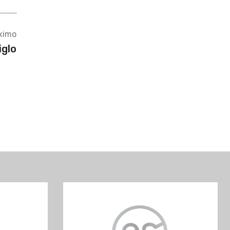
ximo
iglo