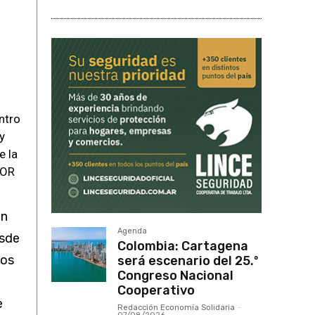
ntro
y
e la
COR
un
Agenda
esde
Colombia: Cartagena
ios
será escenario del 25.º
Congreso Nacional
Cooperativo
e
Redacción Economía Solidaria
-