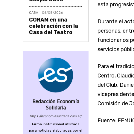
esta progresis
CABA
06/08/2026
CONAM en una
Durante el act
celebración con la
personas, entre
Casa del Teatro
funcionarios p
servicios públ
Para el tradici
Centro, Claudio
del Club, Daniel
vicepresidente
Redacción Economía
Comisión de 
Solidaria
https://economiasolidaria.com.ar/
Fuente: FEMU
Firma institucional utilizada
para noticias elaboradas por el