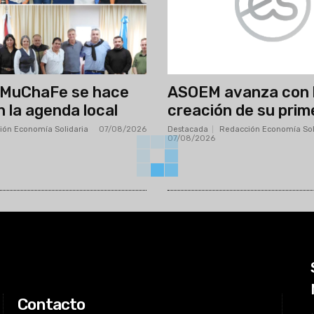
AMuChaFe se hace
ASOEM avanza con 
n la agenda local
creación de su prim
ión Economía Solidaria
-
07/08/2026
Destacada
Redacción Economía Sol
07/08/2026
Contacto