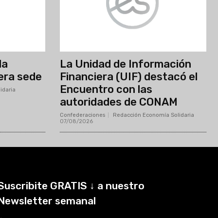
la
La Unidad de Información
era sede
Financiera (UIF) destacó el
Encuentro con las
idaria
-
autoridades de CONAM
Confederaciones
Redacción Economía Solidaria
-
07/08/2026
Suscribite GRATIS ↓ a nuestro
Newsletter semanal