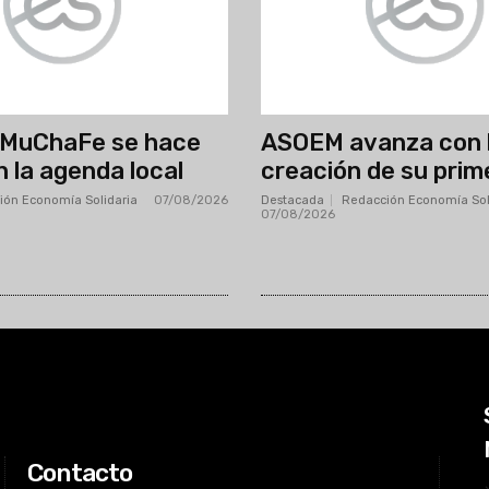
AMuChaFe se hace
ASOEM avanza con 
n la agenda local
creación de su prim
ión Economía Solidaria
-
07/08/2026
Destacada
Redacción Economía Sol
07/08/2026
Contacto