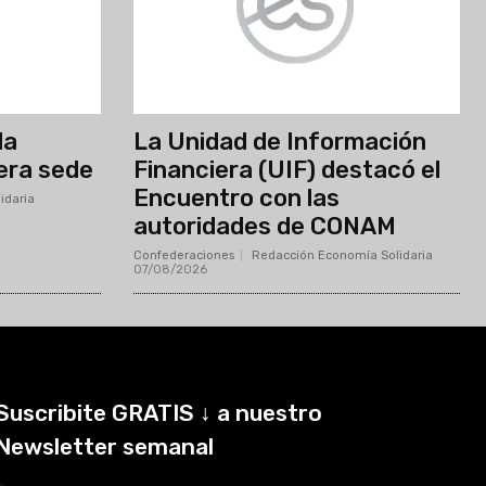
la
La Unidad de Información
era sede
Financiera (UIF) destacó el
Encuentro con las
idaria
-
autoridades de CONAM
Confederaciones
Redacción Economía Solidaria
-
07/08/2026
Suscribite GRATIS ↓ a nuestro
Newsletter semanal
×