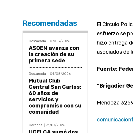
Recomendadas
El Circulo Poli
esfuerzo se pr
Destacada
07/08/2026
hizo entrega
ASOEM avanza con
asociados de l
la creación de su
primera sede
Fuente: Fede
Destacada
04/08/2026
Mutual Club
“Brigadier Ge
Central San Carlos:
60 años de
servicios y
Mendoza 3259 
compromiso con su
comunidad
comunicacion
Córdoba
31/07/2026
UCELCA sumó dos