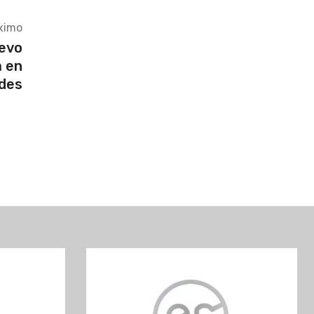
ximo
uevo
a en
ndes