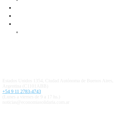
Suscripción Premium
Mundo Mutual mensual
Inicio
Ingresar
Quiénes somos
Política editorial y correcciones
Contacto
Estados Unidos 1354, Ciudad Autónoma de Buenos Aires,
Argentina (C1101ABB)
+54 9 11 2783-4743
(Lunes a viernes de 9 a 17 hs.)
noticias@economiasolidaria.com.ar
Los periódicos Economía Solidaria y Mundo Mutual son
publicaciones del Colegio de Graduados en Cooperativismo y
Mutualismo
(
CGCyM
)
. Gestión editorial y comercial:
Interconexión CTL