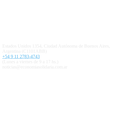
Quiénes somos
Política editorial y correcciones
Contacto
Estados Unidos 1354, Ciudad Autónoma de Buenos Aires,
Argentina (C1101ABB)
+54 9 11 2783-4743
(Lunes a viernes de 9 a 17 hs.)
noticias@economiasolidaria.com.ar
Los periódicos Economía Solidaria y Mundo Mutual son
publicaciones del Colegio de Graduados en Cooperativismo y
Mutualismo
(
CGCyM
)
. Gestión editorial y comercial:
Interconexión CTL
Suscribite GRATIS ↓ a nuestro
Newsletter semanal