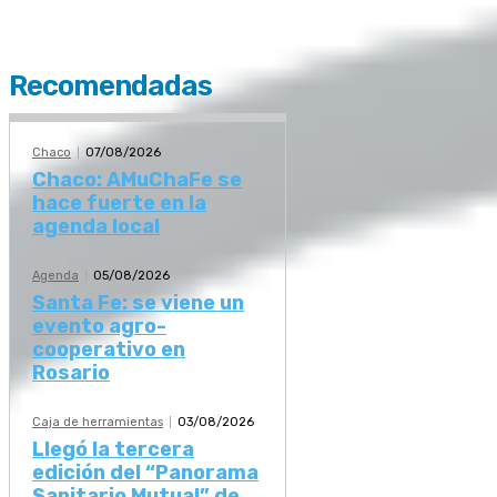
Recomendadas
Chaco
07/08/2026
Chaco: AMuChaFe se
hace fuerte en la
agenda local
Agenda
05/08/2026
Santa Fe: se viene un
evento agro-
cooperativo en
Rosario
Caja de herramientas
03/08/2026
Llegó la tercera
edición del “Panorama
Sanitario Mutual” de