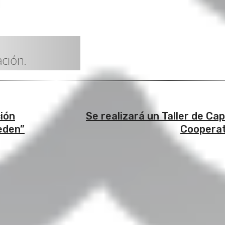
ión
Se realizará un Taller de Ca
eden”
Cooperat