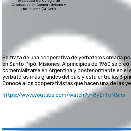
propiedad del Colegio de
Graduados en Cooperativismo y
Mutualismo (CGCyM).
Se trata de una cooperativa de yerbateros creada po
en Santo Pipó, Misiones. A principios de 1960 se creó
comercializarse en Argentina y posteriormente en el ex
yerbateras más grandes del país y esta entre las 3 pr
Conocé a los cooperativistas que hacen una de las ye
https://www.youtube.com/watch?v=8yEnfeN3ihs
Compartir