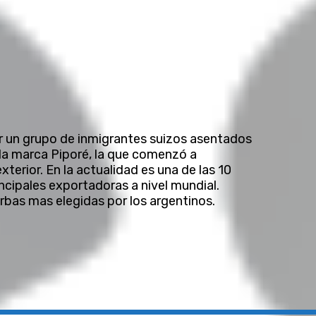
r un grupo de inmigrantes suizos asentados
 la marca Piporé, la que comenzó a
terior. En la actualidad es una de las 10
incipales exportadoras a nivel mundial.
rbas mas elegidas por los argentinos.