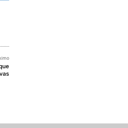
ximo
 que
ivas