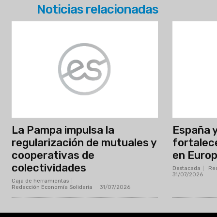
Noticias relacionadas
La Pampa impulsa la
España y
regularización de mutuales y
fortalec
cooperativas de
en Euro
colectividades
Destacada
Red
31/07/2026
Caja de herramientas
Redacción Economía Solidaria
-
31/07/2026