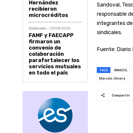
Hernández
Sandoval, Tes
recibieron
responsable de
microcréditos
integrantes de
Destacada
03/08/2026
sindicales.
FAMF y FAECAPP
firmaron un
convenio de
Fuente: Diari
colaboración
parafortalecer los
servicios mutuales
TAGS
AMASOL
en todo el país
Marcelo Olivera
Compartir