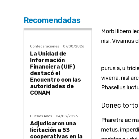
Recomendadas
Morbi libero le
nisi. Vivamus d
Confederaciones
07/08/2026
La Unidad de
Información
Financiera (UIF)
purus a, ultric
destacó el
viverra, nisl a
Encuentro con las
autoridades de
Phasellus luct
CONAM
Donec torto
Buenos Aires
04/08/2026
Pharetra ac ma
Adjudicaron una
metus, imperdi
licitación a 53
cooperativas en la