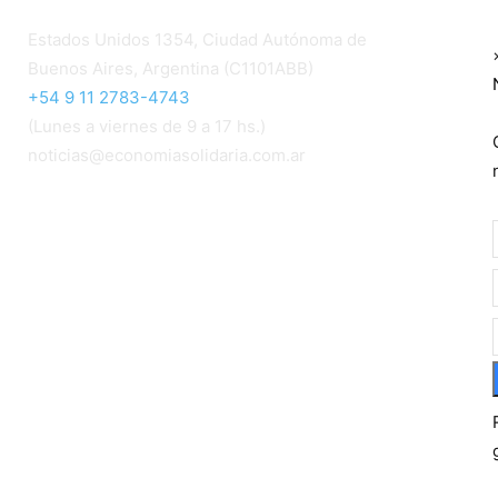
Estados Unidos 1354, Ciudad Autónoma de
Buenos Aires, Argentina (C1101ABB)
+54 9 11 2783-4743
(Lunes a viernes de 9 a 17 hs.)
noticias@economiasolidaria.com.ar
Los periódicos Economía Solidaria y Mundo
Mutual son publicaciones del Colegio de
Graduados en Cooperativismo y Mutualismo
(
CGCyM
)
. Gestión editorial y comercial:
Interconexión CTL