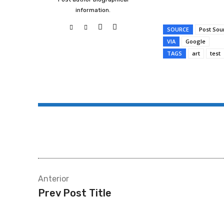
information.
SOURCE
Post Sou
VIA
Google
TAGS
art
test
Compartir
Anterior
Prev Post Title