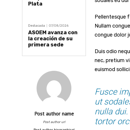
sodales eu dui 
Plata
Pellentesque f
Nullam congue,
Destacada
07/08/2026
ASOEM avanza con
congue dolor j
la creación de su
primera sede
Duis odio nequ
nec, pretium vi
euismod sollici
Fusce imp
ut sodale
nulla dui
Post author name
tortor orci
Post author url
Post author biographical