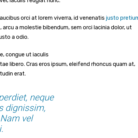
vel, iaculis feugiat nunc.
aucibus orci at lorem viverra, id venenatis
justo pretiu
 arcu a molestie bibendum, sem orci lacinia dolor, ut
usto a odio.
e, congue ut iaculis
tae libero. Cras eros ipsum, eleifend rhoncus quam at,
tudin erat.
erdiet, neque
s dignissim,
. Nam vel
.