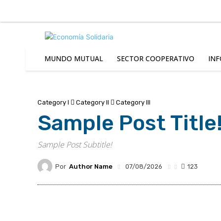
C
Viernes 7 | Agosto 2026
4.7
Buenos Aires
MUNDO MUTUAL
SECTOR COOPERATIVO
INF
Category I
Category II
Category III
Sample Post Title
Sample Post Subtitle!
Por
Author Name
07/08/2026
123