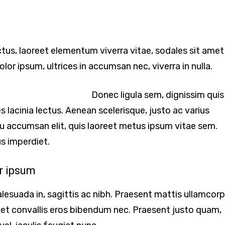
ctus, laoreet elementum viverra vitae, sodales sit amet
olor ipsum, ultrices in accumsan nec, viverra in nulla.
Donec ligula sem, dignissim quis
ies lacinia lectus. Aenean scelerisque, justo ac varius
rcu accumsan elit, quis laoreet metus ipsum vitae sem.
us imperdiet.
r ipsum
lesuada in, sagittis ac nibh. Praesent mattis ullamcorp
et convallis eros bibendum nec. Praesent justo quam,