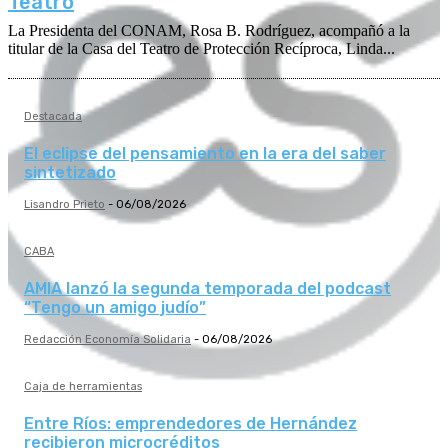
Teatro
La Presidenta del CONAM, Rosa B. Rodríguez, acompañó a la
titular de la Casa del Teatro de Protección Recíproca, Linda...
Destacada
El eclipse del pensamiento en la era del saber
sintetizado
Lisandro Prieto
-
06/08/2026
CABA
AMIA lanzó la segunda temporada del podcast
“Tengo un amigo judío”
Redacción Economía Solidaria
-
06/08/2026
Caja de herramientas
Entre Ríos: emprendedores de Hernández
recibieron microcréditos