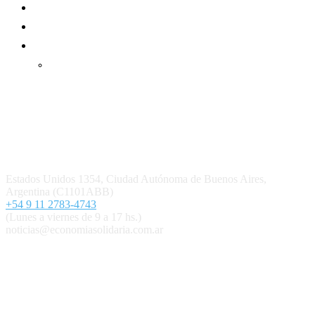
Suscripción Premium
Mundo Mutual mensual
Inicio
Ingresar
Quiénes somos
Política editorial y correcciones
Contacto
Estados Unidos 1354, Ciudad Autónoma de Buenos Aires,
Argentina (C1101ABB)
+54 9 11 2783-4743
(Lunes a viernes de 9 a 17 hs.)
noticias@economiasolidaria.com.ar
Los periódicos Economía Solidaria y Mundo Mutual son
publicaciones del Colegio de Graduados en Cooperativismo y
Mutualismo
(
CGCyM
)
. Gestión editorial y comercial:
Interconexión CTL