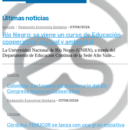
Últimas noticias
Agenda
Redacción Economía Solidaria
-
07/08/2026
Río Negro: se viene un curso de Educación
cooperativa, mutual y ambiental
La Universidad Nacional de Río Negro (UNRN), a través del
Departamento de Educación Continua de la Sede Alto Valle...
Agenda
Colombia: Cartagena será escenario del 25.º
Congreso Nacional Cooperativo
Redacción Economía Solidaria
-
07/08/2026
Córdoba
Córdoba: FEMUCOR se lanza con una gran iniciativa