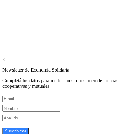
publicaciones del Colegio de Graduados en Cooperativismo y
Mutualismo
(
CGCyM
)
. Gestión editorial y comercial:
Interconexión CTL
Suscribite GRATIS ↓ a nuestro
Newsletter semanal
×
Newsletter de Economía Solidaria
Completá tus datos para recibir nuestro resumen de noticias
cooperativas y mutuales
Suscribirme