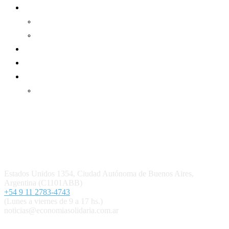
Informe de gestión
Informe de gestión mutual
Informe de gestión cooperativa
Suscripción Premium
Mundo Mutual mensual
Inicio
Ingresar
Quiénes somos
Política editorial y correcciones
Contacto
Estados Unidos 1354, Ciudad Autónoma de Buenos Aires,
Argentina (C1101ABB)
+54 9 11 2783-4743
(Lunes a viernes de 9 a 17 hs.)
noticias@economiasolidaria.com.ar
Los periódicos Economía Solidaria y Mundo Mutual son