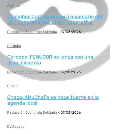
Agenda
Colombia: Cartagena será escenario del
25.º Congreso Nacional Cooperativo
Redacción Economía Solidaria
-
07/08/2026
Córdoba
Córdoba: FEMUCOR se lanza con una
gran iniciativa
Redacción Economía Solidaria
-
07/08/2026
Chaco
Chaco: AMuChaFe se hace fuerte en la
agenda local
Redacción Economía Solidaria
-
07/08/2026
Destacada