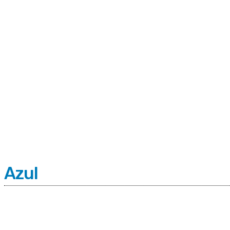
C
Domingo 9 | Agosto 2026
4.8
Buenos Aires
Azul