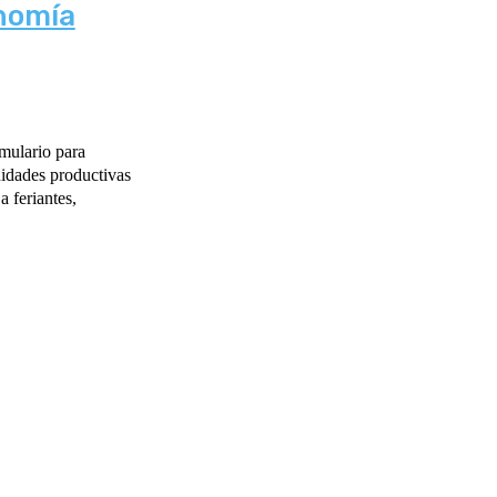
nomía
rmulario para
nidades productivas