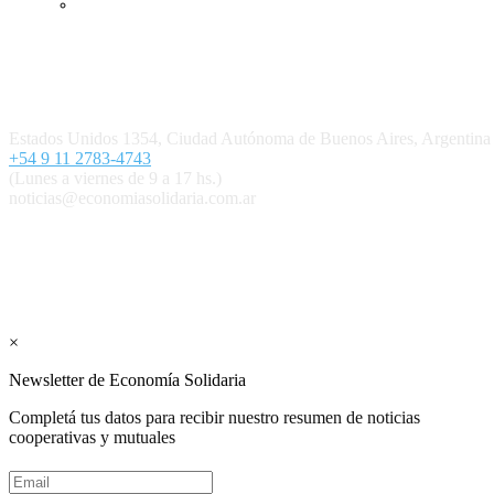
Ingresar
Quiénes somos
Política editorial y correcciones
Contacto
Estados Unidos 1354, Ciudad Autónoma de Buenos Aires, Argenti
+54 9 11 2783-4743
(Lunes a viernes de 9 a 17 hs.)
noticias@economiasolidaria.com.ar
Los periódicos Economía Solidaria y Mundo Mutual son publicacion
Suscribite GRATIS ↓ a nuestro Newsletter 
×
Newsletter de Economía Solidaria
Completá tus datos para recibir nuestro resumen de noticias
cooperativas y mutuales