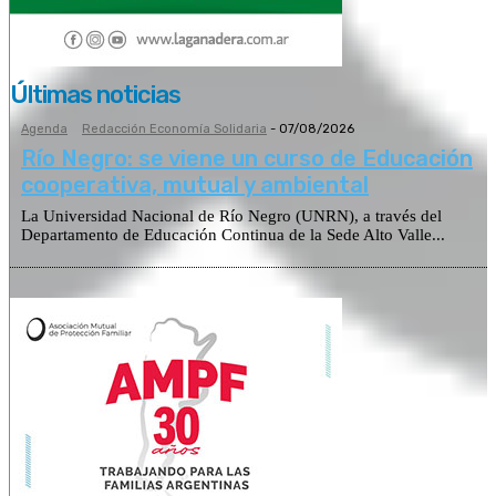
Últimas noticias
Agenda
Redacción Economía Solidaria
-
07/08/2026
Río Negro: se viene un curso de Educación
cooperativa, mutual y ambiental
La Universidad Nacional de Río Negro (UNRN), a través del
Departamento de Educación Continua de la Sede Alto Valle...