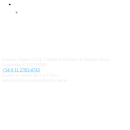
Inicio
Ingresar
Quiénes somos
Política editorial y correcciones
Contacto
Estados Unidos 1354, Ciudad Autónoma de Buenos Aires,
Argentina (C1101ABB)
+54 9 11 2783-4743
(Lunes a viernes de 9 a 17 hs.)
noticias@economiasolidaria.com.ar
Los periódicos Economía Solidaria y Mundo Mutual son
publicaciones del Colegio de Graduados en Cooperativismo y
Mutualismo
(
CGCyM
)
. Gestión editorial y comercial:
Interconexión CTL