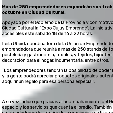
Más de 250 emprendedores expondrán sus traba
octubre en Ciudad Cultural.
Apoyado por el Gobierno de la Provincia y con motivo 
Ciudad Cultural la “Expo Jujuy Emprende”. La iniciativ
accesibles este sábado 18 de 16 a 22 horas.
Leila Ubeid, coordinadora de la Unión de Emprendedo
emprendedora que reunirá a más de 250 stands de to
pastelería y gastronomía, textiles, y tejidos, bijouter
decoración para el hogar, indumentaria, entre otros.
“Los emprendedores tendrán la posibilidad de poder 
y la gente podrá apreciar productos originales, autén
adquirir un regalo para esa persona especial”.
A su vez indicó que gracias al acompañamiento del Go
espacio y los servicios que cuenta el predio. Tambié
emprendedores del interior de la provincia y de la prov