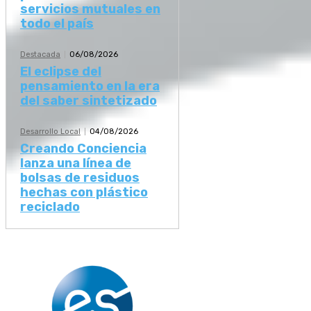
servicios mutuales en
todo el país
Destacada
06/08/2026
El eclipse del
pensamiento en la era
del saber sintetizado
Desarrollo Local
04/08/2026
Creando Conciencia
lanza una línea de
bolsas de residuos
hechas con plástico
reciclado