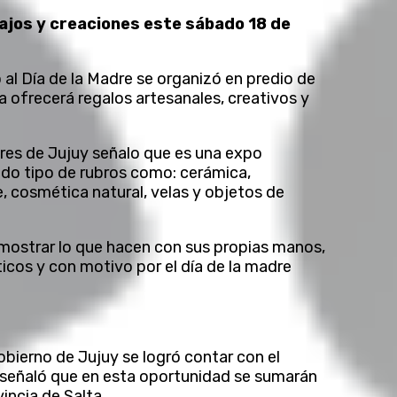
jos y creaciones este sábado 18 de
al Día de la Madre se organizó en predio de
a ofrecerá regalos artesanales, creativos y
res de Jujuy señalo que es una expo
do tipo de rubros como: cerámica,
ie, cosmética natural, velas y objetos de
mostrar lo que hacen con sus propias manos,
ticos y con motivo por el día de la madre
bierno de Jujuy se logró contar con el
n señaló que en esta oportunidad se sumarán
incia de Salta.