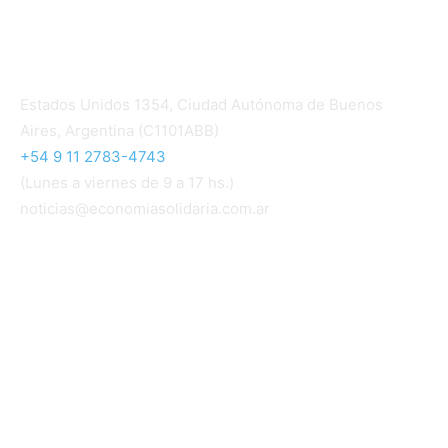
Contacto
Estados Unidos 1354, Ciudad Autónoma de Buenos
Aires, Argentina (C1101ABB)
+54 9 11 2783-4743
(Lunes a viernes de 9 a 17 hs.)
noticias@economiasolidaria.com.ar
Los periódicos Economía Solidaria y Mundo Mutual
son publicaciones del Colegio de Graduados en
Cooperativismo y Mutualismo
(
CGCyM
)
. Gestión
editorial y comercial:
Interconexión CTL
Suscribite GRATIS ↓ a nuestro