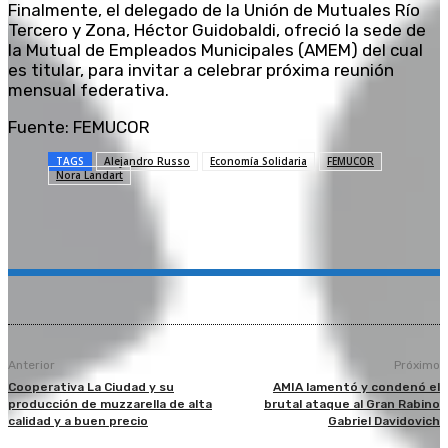
Finalmente, el delegado de la Unión de Mutuales Río
Tercero y Zona, Héctor Guidobaldi, ofreció la sede de
la Mutual de Empleados Municipales (AMEM) del cual
es titular, para invitar a celebrar próxima reunión
mensual federativa.
Fuente: FEMUCOR
TAGS
Alejandro Russo
Economía Solidaria
FEMUCOR
Nora Landart
Anterior
Próximo
Cooperativa La Ciudad y su
AMIA lamentó y condenó el
producción de muzzarella de alta
brutal ataque al Gran Rabino
calidad y a buen precio
Gabriel Davidovich