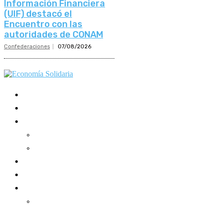
Información Financiera
(UIF) destacó el
Encuentro con las
autoridades de CONAM
Confederaciones
07/08/2026
Mundo Mutual
Sector Cooperativo
Informe de gestión
Informe de gestión mutual
Informe de gestión cooperativa
Suscripción Premium
Mundo Mutual mensual
Inicio
Ingresar
Quiénes somos