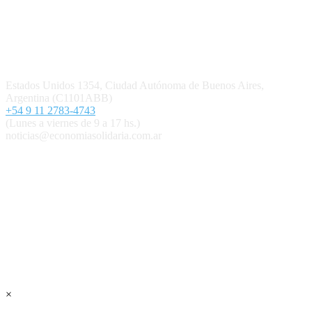
Política editorial y correcciones
Contacto
Estados Unidos 1354, Ciudad Autónoma de Buenos Aires,
Argentina (C1101ABB)
+54 9 11 2783-4743
(Lunes a viernes de 9 a 17 hs.)
noticias@economiasolidaria.com.ar
Los periódicos Economía Solidaria y Mundo Mutual son
publicaciones del Colegio de Graduados en Cooperativismo y
Mutualismo
(
CGCyM
)
. Gestión editorial y comercial:
Interconexión CTL
Suscribite GRATIS ↓ a nuestro
Newsletter semanal
×