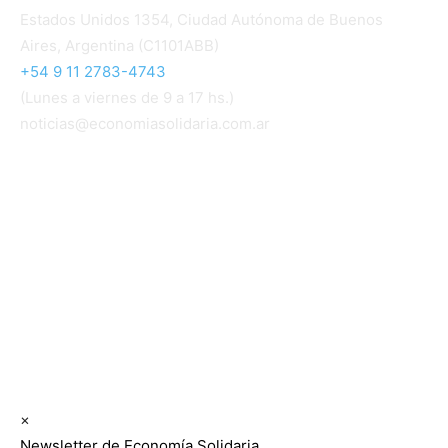
Estados Unidos 1354, Ciudad Autónoma de Buenos
Aires, Argentina (C1101ABB)
+54 9 11 2783-4743
(Lunes a viernes de 9 a 17 hs.)
noticias@economiasolidaria.com.ar
Los periódicos Economía Solidaria y Mundo Mutual
son publicaciones del Colegio de Graduados en
Cooperativismo y Mutualismo
(
CGCyM
)
. Gestión
editorial y comercial:
Interconexión CTL
Suscribite GRATIS ↓ a nuestro
Newsletter semanal
×
Newsletter de Economía Solidaria