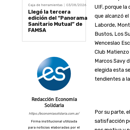
Caja de herramientas
03/08/2026
UIF, porque la
Llegó la tercera
que alcanzó el
edición del “Panorama
Sanitario Mutual” de
Laborde, Monte
FAMSA
Bustos, Los Su
Wenceslao Esca
Club Matienzo 
Marcos Savy di
elegida esta s
tendientes a la
Redacción Economía
Solidaria
Por su parte, e
https://economiasolidaria.com.ar/
satisfacción po
Firma institucional utilizada
para noticias elaboradas por el