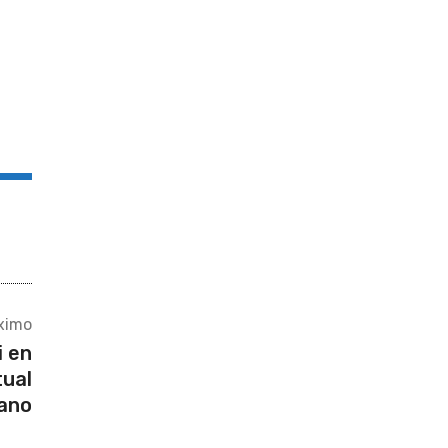
ximo
i en
tual
ano