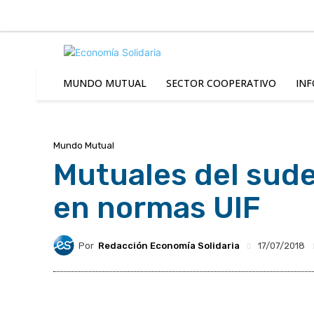
C
Viernes 7 | Agosto 2026
6.2
Buenos Aires
MUNDO MUTUAL
SECTOR COOPERATIVO
INF
Mundo Mutual
Mutuales del sude
en normas UIF
Por
Redacción Economía Solidaria
17/07/2018