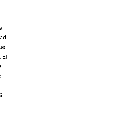
s
dad
que
 El
e
;
S