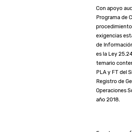
Con apoyo audio
Programa de C
procedimientos
exigencias est
de Información 
es la Ley 25.2
temario conte
PLA y FT del S
Registro de Ge
Operaciones S
año 2018.