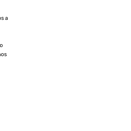
os a
 o
mos