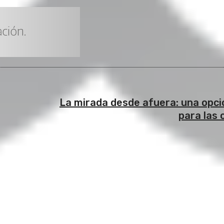
La mirada desde afuera: una opci
para las 