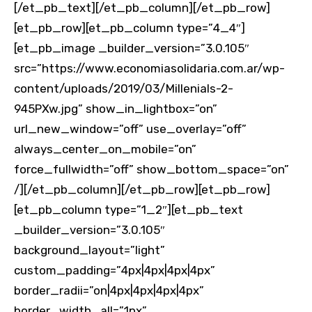
[/et_pb_text][/et_pb_column][/et_pb_row]
[et_pb_row][et_pb_column type=”4_4″]
[et_pb_image _builder_version=”3.0.105″
src=”https://www.economiasolidaria.com.ar/wp-
content/uploads/2019/03/Millenials-2-
945PXw.jpg” show_in_lightbox=”on”
url_new_window=”off” use_overlay=”off”
always_center_on_mobile=”on”
force_fullwidth=”off” show_bottom_space=”on”
/][/et_pb_column][/et_pb_row][et_pb_row]
[et_pb_column type=”1_2″][et_pb_text
_builder_version=”3.0.105″
background_layout=”light”
custom_padding=”4px|4px|4px|4px”
border_radii=”on|4px|4px|4px|4px”
border_width_all=”1px”