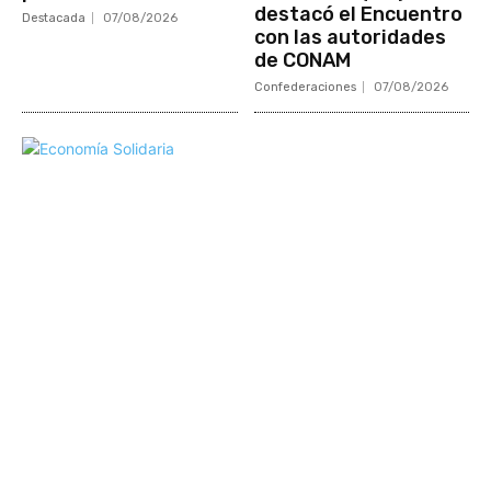
destacó el Encuentro
Destacada
07/08/2026
con las autoridades
de CONAM
Confederaciones
07/08/2026
Mundo Mutual
Sector Cooperativo
Informe de gestión
Informe de gestión mutual
Informe de gestión cooperativa
Suscripción Premium
Mundo Mutual mensual
Inicio
Ingresar
Quiénes somos
Política editorial y correcciones