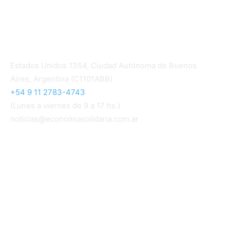
Contacto
Estados Unidos 1354, Ciudad Autónoma de Buenos
Aires, Argentina (C1101ABB)
+54 9 11 2783-4743
(Lunes a viernes de 9 a 17 hs.)
noticias@economiasolidaria.com.ar
Los periódicos Economía Solidaria y Mundo Mutual
son publicaciones del Colegio de Graduados en
Cooperativismo y Mutualismo
(
CGCyM
)
. Gestión
editorial y comercial:
Interconexión CTL