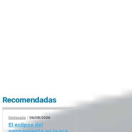
Recomendadas
Destacada
06/08/2026
El eclipse del
pensamiento en la era