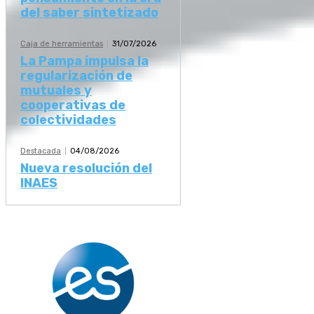
del saber sintetizado
Caja de herramientas
31/07/2026
La Pampa impulsa la
regularización de
mutuales y
cooperativas de
colectividades
Destacada
04/08/2026
Nueva resolución del
INAES