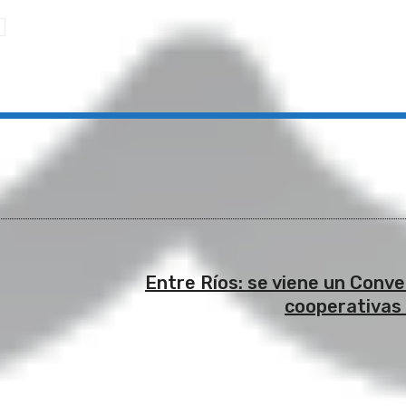
Entre Ríos: se viene un Conv
cooperativas 