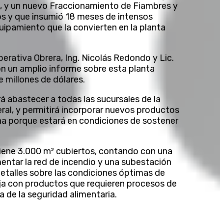
, y un nuevo Fraccionamiento de Fiambres y
ños y que insumió 18 meses de intensos
equipamiento que la convierten en la planta
erativa Obrera, Ing. Nicolás Redondo y Lic.
n un amplio informe sobre esta planta
te millones de dólares.
á abastecer a todas las sucursales de la
ral, y permitirá incorporar nuevos productos
na porque estará en condiciones de sostener
tiene 3.000 m² cubiertos, contando con una
entar la red de incendio y una subestación
detalles sobre las condiciones óptimas de
aja con productos que requieren procesos de
a de la seguridad alimentaria.