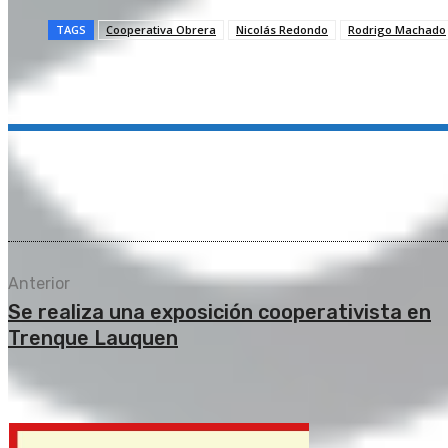
TAGS
Cooperativa Obrera
Nicolás Redondo
Rodrigo Machado
Compartir
Anterior
Se realiza una exposición cooperativista en
Trenque Lauquen