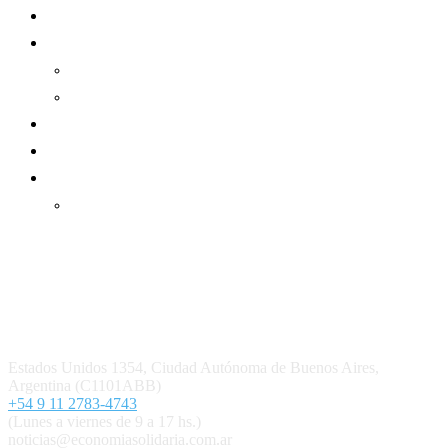
Sector Cooperativo
Informe de gestión
Informe de gestión mutual
Informe de gestión cooperativa
Suscripción Premium
Mundo Mutual mensual
Inicio
Ingresar
Quiénes somos
Política editorial y correcciones
Contacto
Estados Unidos 1354, Ciudad Autónoma de Buenos Aires,
Argentina (C1101ABB)
+54 9 11 2783-4743
(Lunes a viernes de 9 a 17 hs.)
noticias@economiasolidaria.com.ar