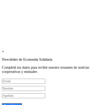
Los periódicos Economía Solidaria y Mundo Mutual son
publicaciones del Colegio de Graduados en Cooperativismo y
Mutualismo
(
CGCyM
)
. Gestión editorial y comercial:
Interconexión CTL
Suscribite GRATIS ↓ a nuestro
Newsletter semanal
×
Newsletter de Economía Solidaria
Completá tus datos para recibir nuestro resumen de noticias
cooperativas y mutuales