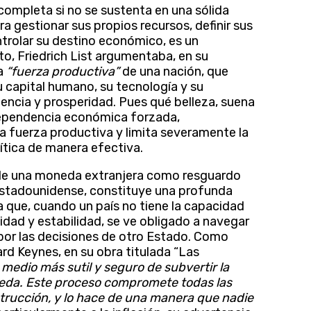
incompleta si no se sustenta en una sólida
 gestionar sus propios recursos, definir sus
ontrolar su destino económico, es un
o, Friedrich List argumentaba, en su
la
“fuerza productiva”
de una nación, que
u capital humano, su tecnología y su
encia y prosperidad. Pues qué belleza, suena
a dependencia económica forzada,
 fuerza productiva y limita severamente la
ítica de manera efectiva.
l de una moneda extranjera como resguardo
r estadounidense, constituye una profunda
 que, cuando un país no tiene la capacidad
lidad y estabilidad, se ve obligado a navegar
por las decisiones de otro Estado. Como
ard Keynes, en su obra titulada “Las
 medio más sutil y seguro de subvertir la
eda. Este proceso compromete todas las
strucción, y lo hace de una manera que nadie