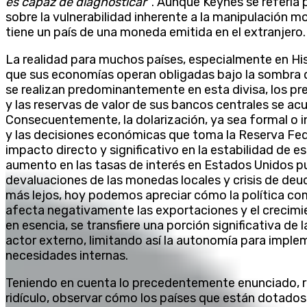
es capaz de diagnosticar”
. Aunque Keynes se refería p
sobre la vulnerabilidad inherente a la manipulación 
tiene un país de una moneda emitida en el extranjero.
La realidad para muchos países, especialmente en His
que sus economías operan obligadas bajo la sombra de
se realizan predominantemente en esta divisa, los pre
y las reservas de valor de sus bancos centrales se ac
Consecuentemente, la dolarización, ya sea formal o in
y las decisiones económicas que toma la Reserva Fed
impacto directo y significativo en la estabilidad de
aumento en las tasas de interés en Estados Unidos p
devaluaciones de las monedas locales y crisis de deud
más lejos, hoy podemos apreciar cómo la política co
afecta negativamente las exportaciones y el crecim
en esencia, se transfiere una porción significativa d
actor externo, limitando así la autonomía para imple
necesidades internas.
Teniendo en cuenta lo precedentemente enunciado, re
ridículo, observar cómo los países que están dotado