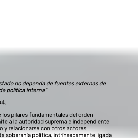
Estado no dependa de fuentes externas de
e política interna”
84.
 los pilares fundamentales del orden
mite a la autoridad suprema e independiente
io y relacionarse con otros actores
sta soberanía política, intrínsecamente ligada