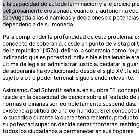
a la capacidad de autodeterminación y al ejercicio pl
peligrosamente erosionada cuando la autonomía eco
subyugada a las dinámicas y decisiones de potencias 
dependencia de su moneda.
Para comprender la profundidad de este problema, e
concepto de soberanía, desde un punto de vista políti
de la república” (1576), definió la soberanía como
“el 
indicando que es potestad indivisible e inalienable er
última de legislar, administrar justicia, declarar la gue
de soberanía ha evolucionado desde el siglo XVI, la i
sujeto a otro poder terrenal, sigue siendo relevante.
Asimismo, Carl Schmitt señala, en su obra “El concepto
reside en la capacidad de decidir sobre el “estado de e
normas ordinarias son completamente suspendidas, re
existencia política de una comunidad. Si el concepto 
lo sucedido durante la cuarentena reciente, producto
su potestad superior, decide cerrar fronteras, restringi
todos los ciudadanos a permanecer en sus hogares.