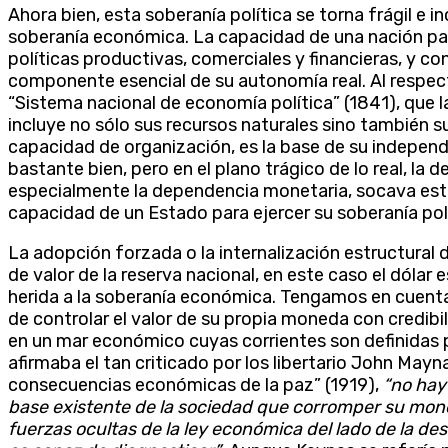
Ahora bien, esta soberanía política se torna frágil e 
soberanía económica. La capacidad de una nación para
políticas productivas, comerciales y financieras, y c
componente esencial de su autonomía real. Al respect
“Sistema nacional de economía política” (1841), que 
incluye no sólo sus recursos naturales sino también s
capacidad de organización, es la base de su independ
bastante bien, pero en el plano trágico de lo real, l
especialmente la dependencia monetaria, socava esta
capacidad de un Estado para ejercer su soberanía pol
La adopción forzada o la internalización estructura
de valor de la reserva nacional, en este caso el dóla
herida a la soberanía económica. Tengamos en cuenta
de controlar el valor de su propia moneda con credibi
en un mar económico cuyas corrientes son definidas 
afirmaba el tan criticado por los libertario John Mayn
consecuencias económicas de la paz” (1919),
“no hay
base existente de la sociedad que corromper su mon
fuerzas ocultas de la ley económica del lado de la de