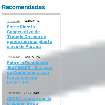
Recomendadas
Destacada
04/08/2026
Entre Ríos: la
Cooperativa de
Trabajo Cotapa se
queda con una planta
clave de Paraná
Destacada
05/08/2026
Sobre la Resolución
1567 INAES – Sistema
de Cumplimiento en
Prevención de
LA/FT/FP
Destacada
07/08/2026
ASOEM avanza con la
creación de su