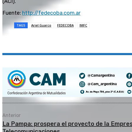
(ACI).
Fuente:
http://fedecoba.com.ar
TAGS
Ariel Guarco
FEDECOBA
IMFC
Compartir
Anterior
La Pampa: prospera el proyecto de la Empre
Telecomunicaciones