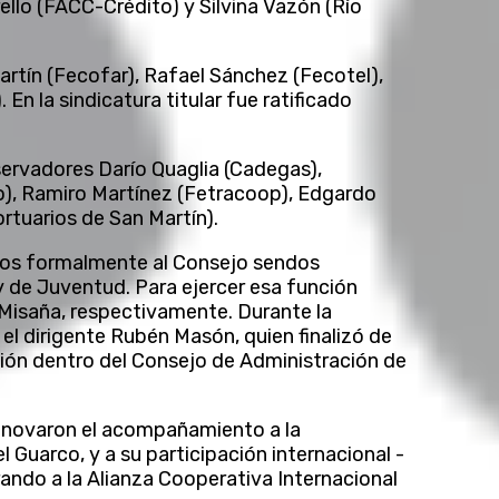
llo (FACC-Crédito) y Silvina Vazón (Río
tín (Fecofar), Rafael Sánchez (Fecotel),
n la sindicatura titular fue ratificado
ervadores Darío Quaglia (Cadegas),
), Ramiro Martínez (Fetracoop), Edgardo
rtuarios de San Martín).
dos formalmente al Consejo sendos
 de Juventud. Para ejercer esa función
 Misaña, respectivamente. Durante la
l dirigente Rubén Masón, quien finalizó de
ión dentro del Consejo de Administración de
enovaron el acompañamiento a la
l Guarco, y a su participación internacional -
ando a la Alianza Cooperativa Internacional