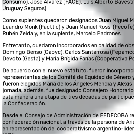
Consumo), José Álvarez (FACE), Luis Alberto Bavestre
Uruguay Seguros).
Como suplentes quedaron designados Juan Miguel Mar
Leandro Monk (Facttic) y Juan Manuel Rossi (Fecofe). E
Rubén Zeida y, en la suplente, Marcelo Padrones.
Entretanto, quedaron incorporados en calidad de obs
Domingo Benso (Capyc), Carlos Santarrosa (Fepamco
Devoto (Gesta) y Maria Brígida Farías (Cooperativa Po
De acuerdo con el nuevo estatuto, fueron incorpora
representantes de los Comité de Equidad de Género y
fueron elegidos María de los Ángeles Mendía y Alexis
jornada, además, fue designado Consejero Honorario e
esta manera una etapa de tres décadas de participac
la Confederación.
Desde el Consejo de Administración de FEDECOBA r
confederación nacional, a través de la persona de Arie
en representación del cooperativismo argentino-lider