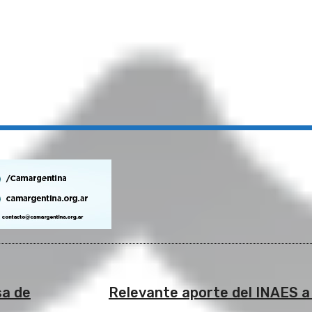
sa de
Relevante aporte del INAES a