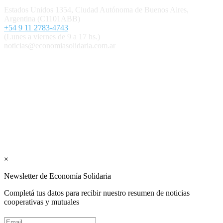
Estados Unidos 1354, Ciudad Autónoma de Buenos Aires,
Argentina (C1101ABB)
+54 9 11 2783-4743
(Lunes a viernes de 9 a 17 hs.)
noticias@economiasolidaria.com.ar
Los periódicos Economía Solidaria y Mundo Mutual son
publicaciones del Colegio de Graduados en Cooperativismo y
Mutualismo
(
CGCyM
)
. Gestión editorial y comercial:
Interconexión CTL
Suscribite GRATIS ↓ a nuestro
Newsletter semanal
×
Newsletter de Economía Solidaria
Completá tus datos para recibir nuestro resumen de noticias
cooperativas y mutuales