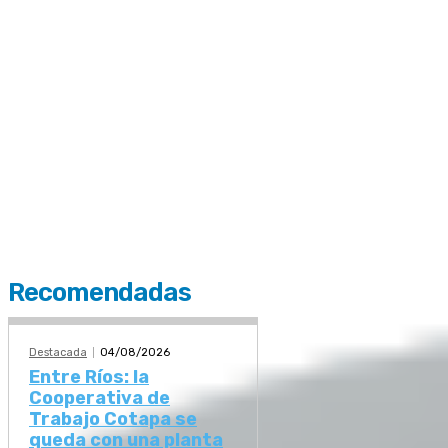
Recomendadas
Destacada
04/08/2026
Entre Ríos: la
Cooperativa de
Trabajo Cotapa se
queda con una planta