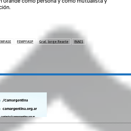
 un Grande como persona y como mutualista y
ción.
EMFASE
FEMPFASP
Gral. Jorge Rearte
INAES