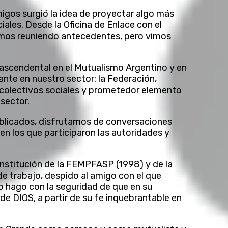
igos surgió la idea de proyectar algo más
iales. Desde la Oficina de Enlace con el
fuimos reuniendo antecedentes, pero vimos
ascendental en el Mutualismo Argentino y en
tante en nuestro sector: la Federación,
 colectivos sociales y prometedor elemento
sector.
ublicados, disfrutamos de conversaciones
en los que participaron las autoridades y
onstitución de la FEMPFASP (1998) y de la
 trabajo, despido al amigo con el que
Lo hago con la seguridad de que en su
de DIOS, a partir de su fe inquebrantable en