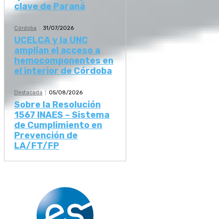
clave de Paraná
Córdoba
31/07/2026
UCELCA y la UNC
amplían el acceso a
hemocomponentes en
el interior de Córdoba
Destacada
05/08/2026
Sobre la Resolución
1567 INAES – Sistema
de Cumplimiento en
Prevención de
LA/FT/FP