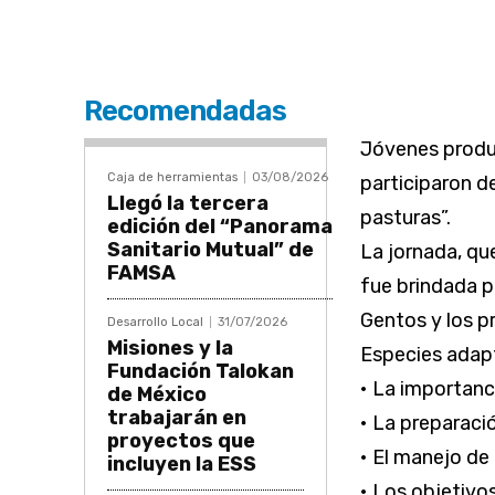
Recomendadas
Jóvenes produ
Caja de herramientas
03/08/2026
participaron d
Llegó la tercera
pasturas”.
edición del “Panorama
Sanitario Mutual” de
La jornada, que
FAMSA
fue brindada p
Gentos y los p
Desarrollo Local
31/07/2026
Misiones y la
Especies adapt
Fundación Talokan
• La importanci
de México
trabajarán en
• La preparació
proyectos que
• El manejo de
incluyen la ESS
• Los objetivo