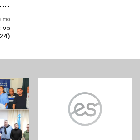
24)
e hace
ASOEM avanza con la
local
creación de su primera sede
ia
-
07/08/2026
Destacada
Redacción Economía Solidaria
-
07/08/2026