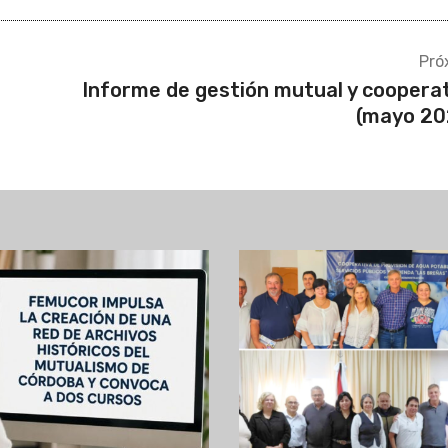
(mayo 20
: FEMUCOR se lanza
Chaco: AMuChaFe s
ran iniciativa
fuerte en la agenda 
ción Economía Solidaria
-
Chaco
Redacción Economía Solidar