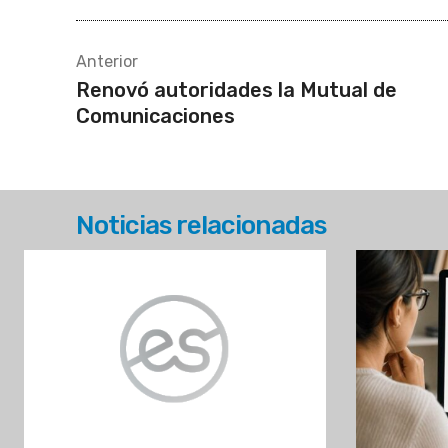
Comunicaciones
Noticias relacionadas
Colombia: Cartagena será
Córdoba
escenario del 25.º Congreso
con una g
Nacional Cooperativo
Córdoba
Redac
07/08/2026