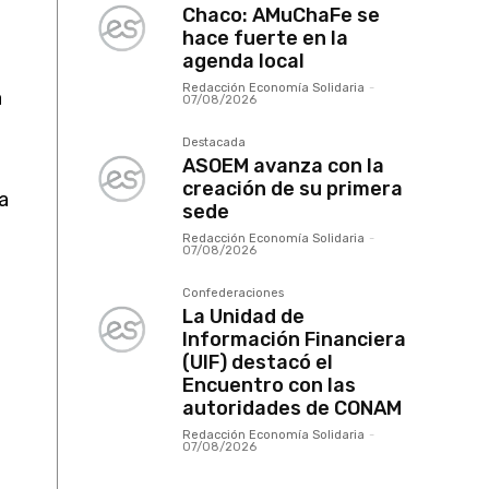
a
Córdoba
Córdoba: FEMUCOR se
lanza con una gran
iniciativa
a
Redacción Economía Solidaria
-
07/08/2026
Chaco
Chaco: AMuChaFe se
hace fuerte en la
agenda local
Redacción Economía Solidaria
-
07/08/2026
Destacada
ASOEM avanza con la
creación de su primera
sede