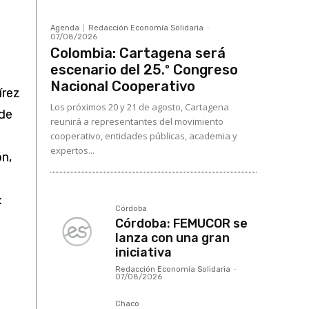
Agenda
Redacción Economía Solidaria
-
07/08/2026
Colombia: Cartagena será
escenario del 25.º Congreso
Nacional Cooperativo
írez
Los próximos 20 y 21 de agosto, Cartagena
 de
reunirá a representantes del movimiento
cooperativo, entidades públicas, academia y
expertos...
ón,
: