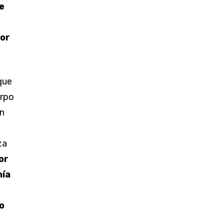
e
jor
que
erpo
an
za
or
nía
o