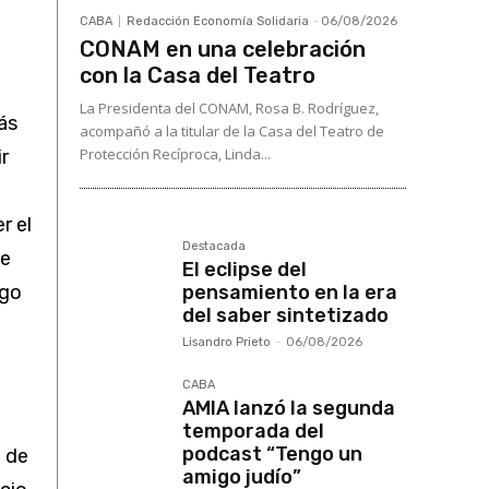
CABA
Redacción Economía Solidaria
-
06/08/2026
CONAM en una celebración
con la Casa del Teatro
La Presidenta del CONAM, Rosa B. Rodríguez,
ás
acompañó a la titular de la Casa del Teatro de
Protección Recíproca, Linda...
ir
r el
Destacada
me
El eclipse del
sgo
pensamiento en la era
del saber sintetizado
Lisandro Prieto
-
06/08/2026
CABA
AMIA lanzó la segunda
temporada del
podcast “Tengo un
o de
amigo judío”