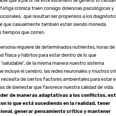
able que a partir de este escenario se genera. El cansa
 fatiga crónica traen consigo dolencias psicológicas y
cionales, que resultan ser propensos a los diagnósti
al que casualmente también están siendo moneda
os tiempos que corren.
ersona requiere de determinados nutrientes, horas de
d física y hábitos para estar dentro de lo que
“saludable”, de la misma manera nuestro sistema
ue incluye el cerebro, las redes neuronales y muchos ot
ecesita de ciertos factores ambientales para estar 
s de bienestar que favorece nuestra calidad de vida.
der de maneras adaptativas a los conflictos, es
n lo que está sucediendo en la realidad, tener
ional, generar pensamiento crítico y mantener