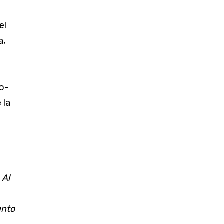
el
a,
o-
 la
:
Al
unto