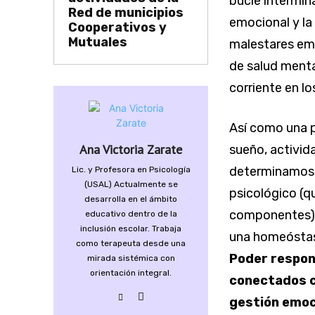
bucle intermin
Red de municipios
emocional y la
Cooperativos y
Mutuales
malestares emo
de salud ment
corriente en l
Así como una p
Ana Victoria Zarate
sueño, activida
determinamos 
Lic. y Profesora en Psicología
(USAL) Actualmente se
psicológico (q
desarrolla en el ámbito
componentes) n
educativo dentro de la
inclusión escolar. Trabaja
una homeóstasi
como terapeuta desde una
Poder respon
mirada sistémica con
orientación integral.
conectados co
gestión emoc