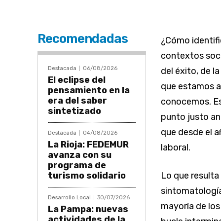
Recomendadas
¿Cómo identifi
contextos soci
Destacada
06/08/2026
del éxito, de l
El eclipse del
que estamos at
pensamiento en la
era del saber
conocemos. Est
sintetizado
punto justo an
que desde el a
Destacada
04/08/2026
La Rioja: FEDEMUR
laboral.
avanza con su
programa de
turismo solidario
Lo que resulta
sintomatología
Desarrollo Local
30/07/2026
mayoría de los
La Pampa: nuevas
actividades de la