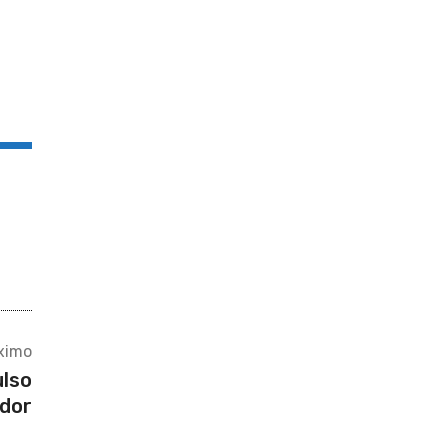
ximo
ulso
dor