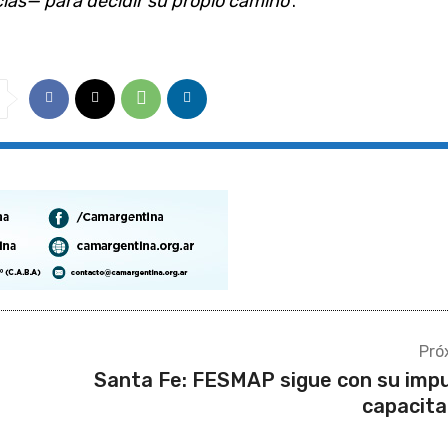
ias— para decidir su propio camino’
.
Pró
Santa Fe: FESMAP sigue con su imp
capacita