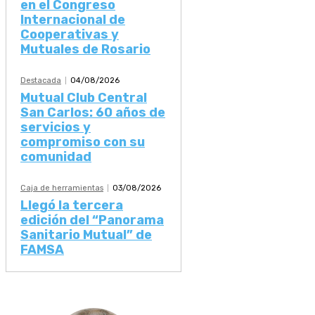
en el Congreso
Internacional de
Cooperativas y
Mutuales de Rosario
Destacada
04/08/2026
Mutual Club Central
San Carlos: 60 años de
servicios y
compromiso con su
comunidad
Caja de herramientas
03/08/2026
Llegó la tercera
edición del “Panorama
Sanitario Mutual” de
FAMSA