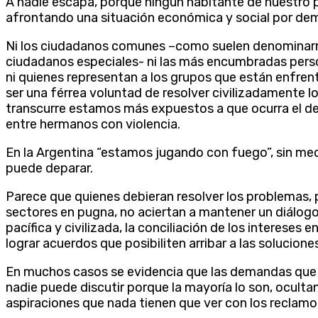
A nadie escapa, porque ningún habitante de nuestro 
afrontando una situación económica y social por demás
Ni los ciudadanos comunes –como suelen denominar
ciudadanos especiales- ni las más encumbradas perso
ni quienes representan a los grupos que están enfren
ser una férrea voluntad de resolver civilizadamente l
transcurre estamos más expuestos a que ocurra el 
entre hermanos con violencia.
En la Argentina “estamos jugando con fuego”, sin med
puede deparar.
Parece que quienes debieran resolver los problemas, 
sectores en pugna, no aciertan a mantener un diálog
pacífica y civilizada, la conciliación de los interese
lograr acuerdos que posibiliten arribar a las solucio
En muchos casos se evidencia que las demandas que a
nadie puede discutir porque la mayoría lo son, ocult
aspiraciones que nada tienen que ver con los reclamo