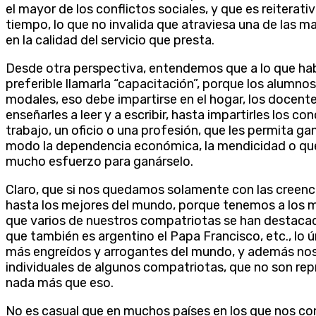
el mayor de los conflictos sociales, y que es reitera
tiempo, lo que no invalida que atraviesa una de las m
en la calidad del servicio que presta.
Desde otra perspectiva, entendemos que a lo que ha
preferible llamarla “capacitación”, porque los alumno
modales, eso debe impartirse en el hogar, los docent
enseñarles a leer y a escribir, hasta impartirles los
trabajo, un oficio o una profesión, que les permita ga
modo la dependencia económica, la mendicidad o que
mucho esfuerzo para ganárselo.
Claro, que si nos quedamos solamente con las creen
hasta los mejores del mundo, porque tenemos a los m
que varios de nuestros compatriotas se han destacado e
que también es argentino el Papa Francisco, etc., l
más engreídos y arrogantes del mundo, y además nos
individuales de algunos compatriotas, que no son repr
nada más que eso.
No es casual que en muchos países en los que nos con