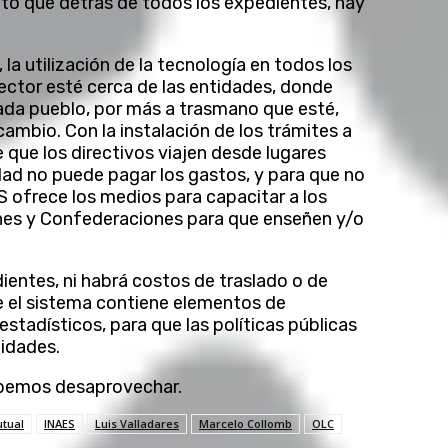
ento que detrás de todos los expedientes, hay
la utilización de la tecnología en todos los
sector esté cerca de las entidades, donde
cada pueblo, por más a trasmano que esté,
mbio. Con la instalación de los trámites a
 que los directivos viajen desde lugares
dad no puede pagar los gastos, y para que no
ES ofrece los medios para capacitar a los
ones y Confederaciones para que enseñen y/o
ientes, ni habrá costos de traslado o de
ue el sistema contiene elementos de
stadísticos, para que las políticas públicas
tidades.
ebemos desaprovechar.
utual
INAES
Luis Valladares
Marcelo Collomb
OLC