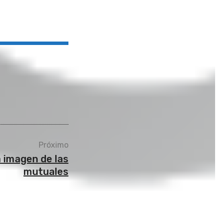
Próximo
 imagen de las
mutuales