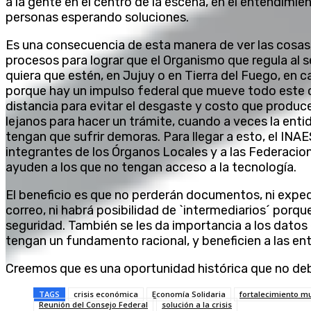
a la gente en el centro de la escena, en el entendimi
personas esperando soluciones.
Es una consecuencia de esta manera de ver las cosas, 
procesos para lograr que el Organismo que regula al 
quiera que estén, en Jujuy o en Tierra del Fuego, en 
porque hay un impulso federal que mueve todo este ca
distancia para evitar el desgaste y costo que produce
lejanos para hacer un trámite, cuando a veces la enti
tengan que sufrir demoras. Para llegar a esto, el INA
integrantes de los Órganos Locales y a las Federaci
ayuden a los que no tengan acceso a la tecnología.
El beneficio es que no perderán documentos, ni exped
correo, ni habrá posibilidad de `intermediarios´ porq
seguridad. También se les da importancia a los datos e
tengan un fundamento racional, y beneficien a las en
Creemos que es una oportunidad histórica que no d
TAGS
crisis económica
Economía Solidaria
fortalecimiento m
Reunión del Consejo Federal
solución a la crisis