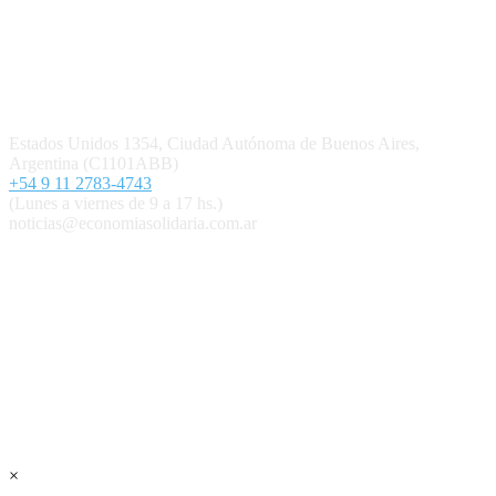
Quiénes somos
Política editorial y correcciones
Contacto
Estados Unidos 1354, Ciudad Autónoma de Buenos Aires,
Argentina (C1101ABB)
+54 9 11 2783-4743
(Lunes a viernes de 9 a 17 hs.)
noticias@economiasolidaria.com.ar
Los periódicos Economía Solidaria y Mundo Mutual son
publicaciones del Colegio de Graduados en Cooperativismo y
Mutualismo
(
CGCyM
)
. Gestión editorial y comercial:
Interconexión CTL
Suscribite GRATIS ↓ a nuestro
Newsletter semanal
×