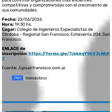
para construir organizaciones más eficientes,
competitivas y comprometidas con el crecimiento de
sus comunidades.
Fecha:
22/06/2026
Hora:
19:30 hs.
Lugar:
Colegio de Ingenieros Especialistas de
Córdoba – Regional San Francisco, Echeverría 204, San
Francisco.
ENLACE de
inscripción:
https://forms.gle/TjekeqY1ikVJcWkK
7
Fuente: /upsanfrancisco.com.ar
TAGS
Domingo Benso