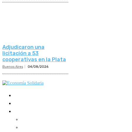
Adjudicaron una
licitación a 53
cooperativas en la Plata
Buenos Aires
04/08/2026
Mundo Mutual
Sector Cooperativo
Informe de gestión
Informe de gestión mutual
Informe de gestión cooperativa