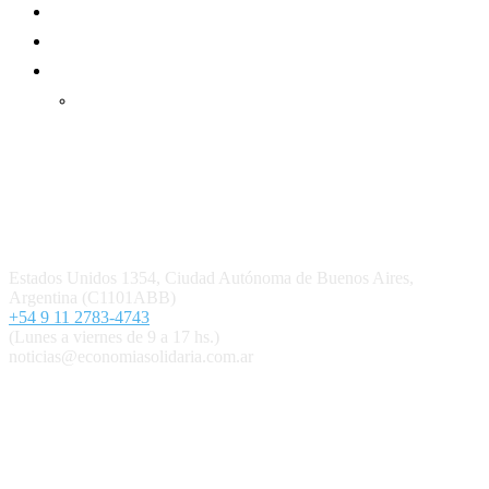
Suscripción Premium
Mundo Mutual mensual
Inicio
Ingresar
Quiénes somos
Política editorial y correcciones
Contacto
Estados Unidos 1354, Ciudad Autónoma de Buenos Aires,
Argentina (C1101ABB)
+54 9 11 2783-4743
(Lunes a viernes de 9 a 17 hs.)
noticias@economiasolidaria.com.ar
Los periódicos Economía Solidaria y Mundo Mutual son
publicaciones del Colegio de Graduados en Cooperativismo y
Mutualismo
(
CGCyM
)
. Gestión editorial y comercial:
Interconexión CTL