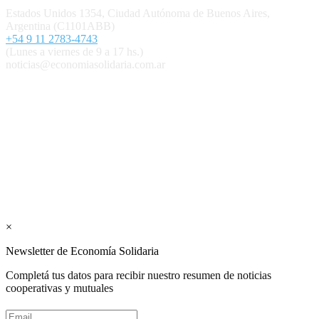
Estados Unidos 1354, Ciudad Autónoma de Buenos Aires,
Argentina (C1101ABB)
+54 9 11 2783-4743
(Lunes a viernes de 9 a 17 hs.)
noticias@economiasolidaria.com.ar
Los periódicos Economía Solidaria y Mundo Mutual son
publicaciones del Colegio de Graduados en Cooperativismo y
Mutualismo
(
CGCyM
)
. Gestión editorial y comercial:
Interconexión CTL
Suscribite GRATIS ↓ a nuestro
Newsletter semanal
×
Newsletter de Economía Solidaria
Completá tus datos para recibir nuestro resumen de noticias
cooperativas y mutuales