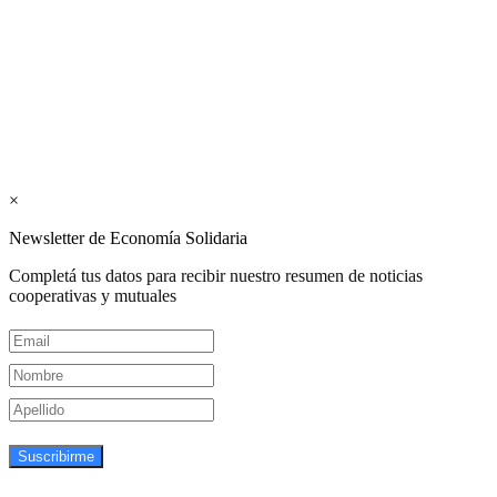
publicaciones del Colegio de Graduados en Cooperativismo y
Mutualismo
(
CGCyM
)
. Gestión editorial y comercial:
Interconexión CTL
Suscribite GRATIS ↓ a nuestro
Newsletter semanal
×
Newsletter de Economía Solidaria
Completá tus datos para recibir nuestro resumen de noticias
cooperativas y mutuales
Suscribirme