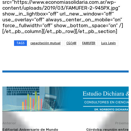
src=”https://www.economiasolidaria.com.ar/wp-
content/uploads/2019/03/FAMUFER-2-945PX.jpg”
show_in_lightbox=”off” url_new_window=”off”
use_overlay=”off” always_center_on_mobile=”on”
force_fullwidth=”off” show_bottom_space=”on” /]
[/et_pb_column][/et_pb_row][/et_pb_section]
TAGS
capacitación mutual
CGCyM
FAMUFER
Luis Levín
Anterior
Próximo
Editorial: Aniversario de Mundo
Córdoba: reunión entre