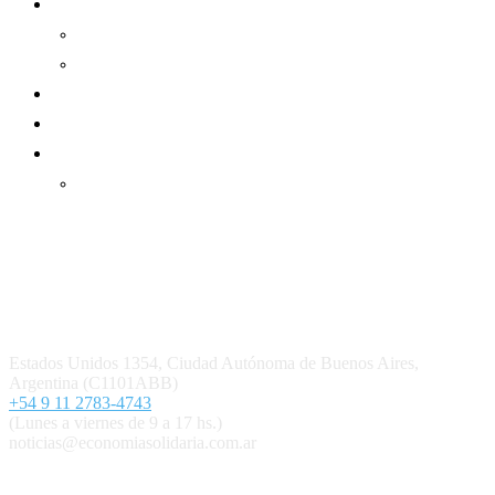
Informe de gestión
Informe de gestión mutual
Informe de gestión cooperativa
Suscripción Premium
Mundo Mutual mensual
Inicio
Ingresar
Quiénes somos
Política editorial y correcciones
Contacto
Estados Unidos 1354, Ciudad Autónoma de Buenos Aires,
Argentina (C1101ABB)
+54 9 11 2783-4743
(Lunes a viernes de 9 a 17 hs.)
noticias@economiasolidaria.com.ar
Los periódicos Economía Solidaria y Mundo Mutual son