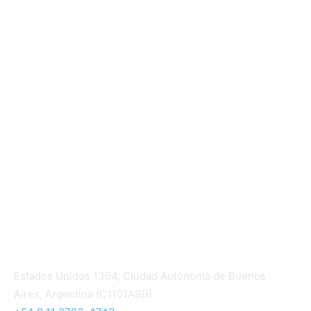
Mundo Mutual
Sector Cooperativo
Informe de gestión
Informe de gestión mutual
Informe de gestión cooperativa
Suscripción Premium
Mundo Mutual mensual
Inicio
Ingresar
Quiénes somos
Política editorial y correcciones
Contacto
Estados Unidos 1354, Ciudad Autónoma de Buenos
Aires, Argentina (C1101ABB)