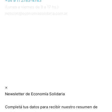
+54 9 11 2783-4743
(Lunes a viernes de 9 a 17 hs.)
noticias@economiasolidaria.com.ar
Los periódicos Economía Solidaria y Mundo Mutual
son publicaciones del Colegio de Graduados en
Cooperativismo y Mutualismo
(
CGCyM
)
. Gestión
editorial y comercial:
Interconexión CTL
Suscribite GRATIS ↓ a nuestro
Newsletter semanal
×
Newsletter de Economía Solidaria
Completá tus datos para recibir nuestro resumen de