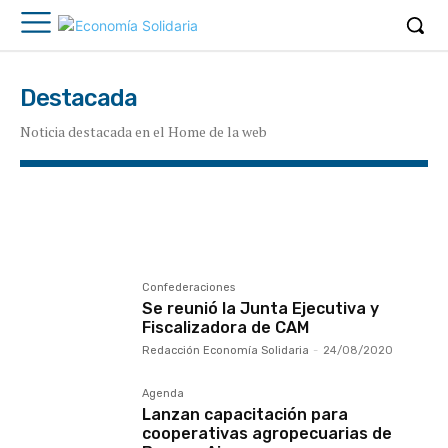
Destacada
Noticia destacada en el Home de la web
Asambleas
Coronavirus
Curriculum Global
ESS
INAES
Internacional
Mundo Mutual
Noticias del sector cooperativo
Obituario
OLC
Red de Cooperativas Sociales
Confederaciones
Se reunió la Junta Ejecutiva y
Fiscalizadora de CAM
Redacción Economía Solidaria
-
24/08/2020
Agenda
Lanzan capacitación para
cooperativas agropecuarias de