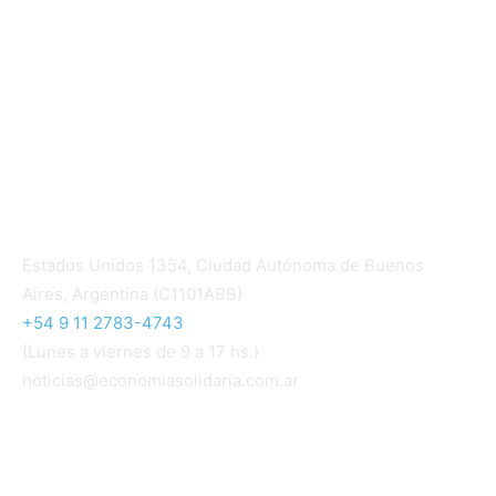
Mundo Mutual mensual
Inicio
Ingresar
Quiénes somos
Política editorial y correcciones
Contacto
Estados Unidos 1354, Ciudad Autónoma de Buenos
Aires, Argentina (C1101ABB)
+54 9 11 2783-4743
(Lunes a viernes de 9 a 17 hs.)
noticias@economiasolidaria.com.ar
Los periódicos Economía Solidaria y Mundo Mutual
son publicaciones del Colegio de Graduados en
Cooperativismo y Mutualismo
(
CGCyM
)
. Gestión