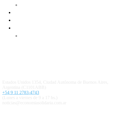
Informe de gestión cooperativa
Suscripción Premium
Mundo Mutual mensual
Inicio
Ingresar
Quiénes somos
Política editorial y correcciones
Contacto
Estados Unidos 1354, Ciudad Autónoma de Buenos Aires,
Argentina (C1101ABB)
+54 9 11 2783-4743
(Lunes a viernes de 9 a 17 hs.)
noticias@economiasolidaria.com.ar
Los periódicos Economía Solidaria y Mundo Mutual son
publicaciones del Colegio de Graduados en Cooperativismo y
Mutualismo
(
CGCyM
)
. Gestión editorial y comercial:
Interconexión CTL