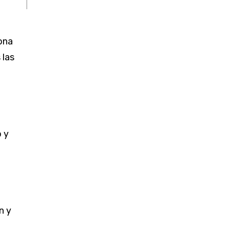
iona
 las
a
 y
n y