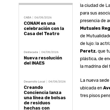
la ciudad de L
para sus asoci
CABA
06/08/2026
presencia de a
CONAM en una
Mutuales Reg
celebración con la
Casa del Teatro
de Mutualidade
de lujo: la act
Peretz
, que t
Destacada
04/08/2026
Nueva resolución
plástica, de e
del INAES
la madrina del
La nueva sede l
Desarrollo Local
04/08/2026
Creando
ubicada en
Ave
Conciencia lanza
tres pisos pens
una línea de bolsas
de residuos
hechas con