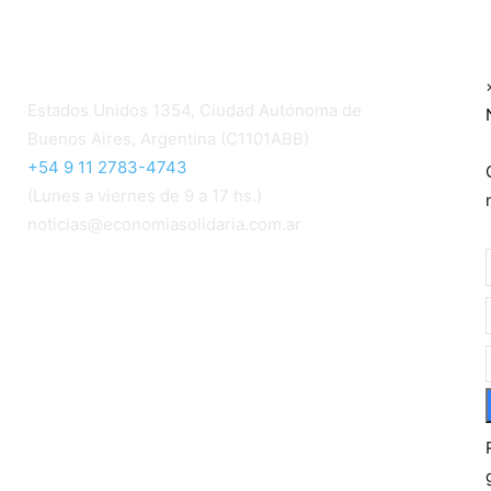
Contacto
Estados Unidos 1354, Ciudad Autónoma de
Buenos Aires, Argentina (C1101ABB)
+54 9 11 2783-4743
(Lunes a viernes de 9 a 17 hs.)
noticias@economiasolidaria.com.ar
Los periódicos Economía Solidaria y Mundo
Mutual son publicaciones del Colegio de
Graduados en Cooperativismo y Mutualismo
(
CGCyM
)
. Gestión editorial y comercial:
Interconexión CTL