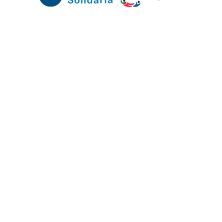
Mundo Mutual
Sector Cooperativo
Informe de gestión
Informe de gestión mutual
Informe de gestión cooperativa
Suscripción Premium
Mundo Mutual mensual
Inicio
Ingresar
Quiénes somos
Política editorial y correcciones