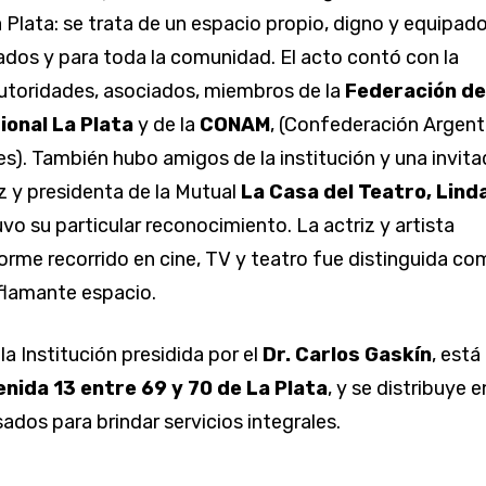
a Plata: se trata de un espacio propio, digno y equipad
ados y para toda la comunidad. El acto contó con la
utoridades, asociados, miembros de la
Federación de
ional La Plata
y de la
CONAM
, (Confederación Argent
s). También hubo amigos de la institución y una invit
riz y presidenta de la Mutual
La Casa del Teatro, Lind
uvo su particular reconocimiento. La actriz y artista
norme recorrido en cine, TV y teatro fue distinguida c
 flamante espacio.
a Institución presidida por el
Dr. Carlos Gaskín
, está
nida 13 entre 69 y 70 de La Plata
, y se distribuye e
ados para brindar servicios integrales.