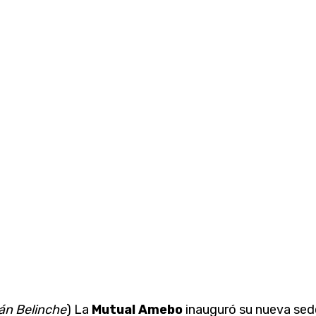
ián Belinche
) La
Mutual Amebo
inauguró su nueva sed