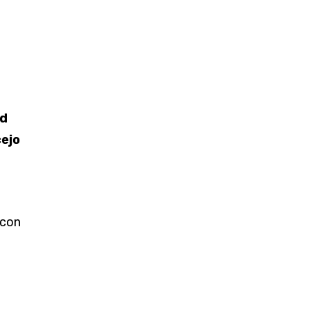
d
ejo
 con