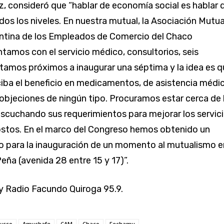
ez, consideró que “hablar de economía social es hablar 
dos los niveles. En nuestra mutual, la Asociación Mutua
entina de los Empleados de Comercio del Chaco
mos con el servicio médico, consultorios, seis
tamos próximos a inaugurar una séptima y la idea es q
ciba el beneficio en medicamentos, de asistencia médi
n objeciones de ningún tipo. Procuramos estar cerca de 
 escuchando sus requerimientos para mejorar los servic
costos. En el marco del Congreso hemos obtenido un
o para la inauguración de un momento al mutualismo e
ña (avenida 28 entre 15 y 17)”.
y Radio Facundo Quiroga 95.9.
Russo
Amuchafe
CAM
Chaco
Fechamu