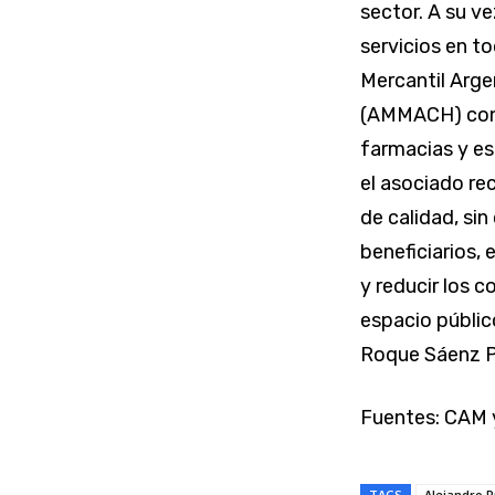
sector. A su v
servicios en to
Mercantil Arg
(AMMACH) conta
farmacias y es
el asociado re
de calidad, si
beneficiarios,
y reducir los 
espacio públic
Roque Sáenz Pe
Fuentes: CAM 
TAGS
Alejandro 