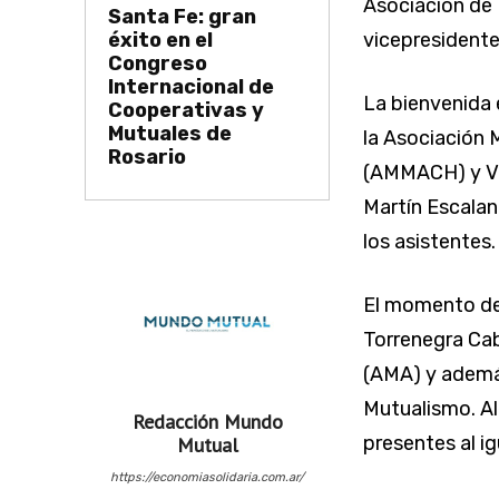
Asociación de
Santa Fe: gran
éxito en el
vicepresidente
Congreso
Internacional de
La bienvenida 
Cooperativas y
Mutuales de
la Asociación 
Rosario
(AMMACH) y Vic
Martín Escalan
los asistentes.
El momento de 
Torrenegra Cab
(AMA) y además
Mutualismo. Al
Redacción Mundo
presentes al ig
Mutual
https://economiasolidaria.com.ar/