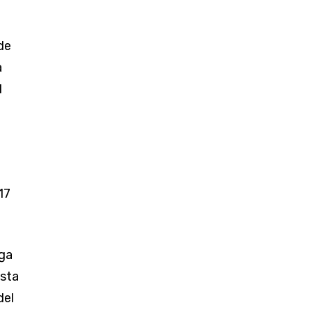
de
a
l
17
oga
ista
del