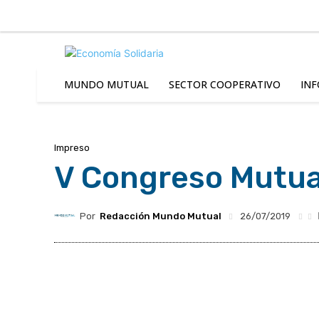
C
Sábado 8 | Agosto 2026
8.8
Buenos Aires
MUNDO MUTUAL
SECTOR COOPERATIVO
INF
Impreso
V Congreso Mutua
Por
Redacción Mundo Mutual
26/07/2019