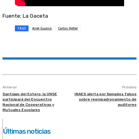
Fuente: La Gaceta
TAGS
Ariel Guarco
Carlos Heller
Anterior
Próximo
Santiago del Estero: la UNSE
INAES alerta por llamados falsos
participará del Encuentro
sobre reempadronamiento de
Nacional de Cooperativas y
auditores
Mutuales Escolares
Últimas noticias