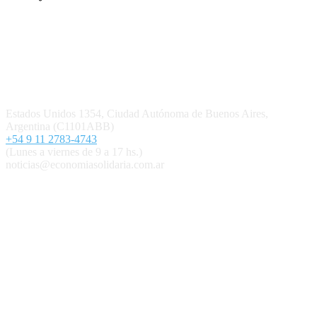
Quiénes somos
Política editorial y correcciones
Contacto
Estados Unidos 1354, Ciudad Autónoma de Buenos Aires,
Argentina (C1101ABB)
+54 9 11 2783-4743
(Lunes a viernes de 9 a 17 hs.)
noticias@economiasolidaria.com.ar
Los periódicos Economía Solidaria y Mundo Mutual son
publicaciones del Colegio de Graduados en Cooperativismo y
Mutualismo
(
CGCyM
)
. Gestión editorial y comercial:
Interconexión CTL
Suscribite GRATIS ↓ a nuestro
Newsletter semanal