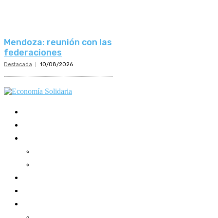
Mendoza: reunión con las
federaciones
Destacada
10/08/2026
Mundo Mutual
Sector Cooperativo
Informe de gestión
Informe de gestión mutual
Informe de gestión cooperativa
Suscripción Premium
Mundo Mutual mensual
Inicio
Ingresar