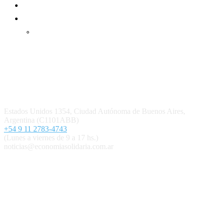
Mundo Mutual mensual
Inicio
Ingresar
Quiénes somos
Política editorial y correcciones
Contacto
Estados Unidos 1354, Ciudad Autónoma de Buenos Aires,
Argentina (C1101ABB)
+54 9 11 2783-4743
(Lunes a viernes de 9 a 17 hs.)
noticias@economiasolidaria.com.ar
Los periódicos Economía Solidaria y Mundo Mutual son
publicaciones del Colegio de Graduados en Cooperativismo y
Mutualismo
(
CGCyM
)
. Gestión editorial y comercial:
Interconexión CTL