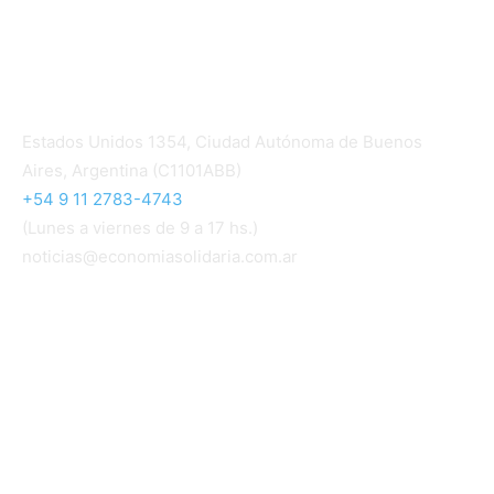
Contacto
Estados Unidos 1354, Ciudad Autónoma de Buenos
Aires, Argentina (C1101ABB)
+54 9 11 2783-4743
(Lunes a viernes de 9 a 17 hs.)
noticias@economiasolidaria.com.ar
Los periódicos Economía Solidaria y Mundo Mutual
son publicaciones del Colegio de Graduados en
Cooperativismo y Mutualismo
(
CGCyM
)
. Gestión
editorial y comercial:
Interconexión CTL