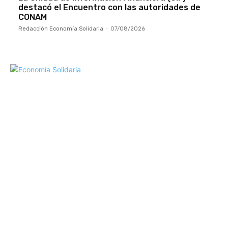
destacó el Encuentro con las autoridades de
CONAM
Redacción Economía Solidaria
-
07/08/2026
Mundo Mutual
Sector Cooperativo
Informe de gestión
Informe de gestión mutual
Informe de gestión cooperativa
Suscripción Premium
Mundo Mutual mensual
Inicio
Ingresar
Quiénes somos
Política editorial y correcciones